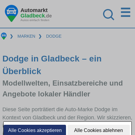
☰
Automarkt
Gladbeck
.de
Autos einfach finden
❯
MARKEN
❯
DODGE
Dodge in Gladbeck – ein
Überblick
Modellwelten, Einsatzbereiche und
Angebote lokaler Händler
Diese Seite porträtiert die Auto-Marke Dodge im
Kontext von Gladbeck und der Region. Wir skizzieren,
in welchen Fahrzeugklassen Dodge stark vertreten
Alle Cookies akzeptieren
Alle Cookies ablehnen
ist, welche Modellreihen häufig im Stadt- und