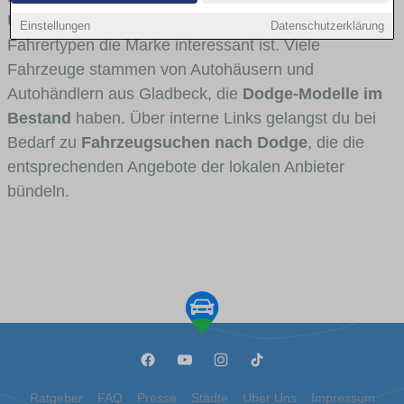
Umlandverkehr zu sehen sind und für welche
Einstellungen
Datenschutzerklärung
Fahrertypen die Marke interessant ist. Viele
Fahrzeuge stammen von Autohäusern und
Autohändlern aus Gladbeck, die
Dodge-Modelle im
Bestand
haben. Über interne Links gelangst du bei
Bedarf zu
Fahrzeugsuchen nach Dodge
, die die
entsprechenden Angebote der lokalen Anbieter
bündeln.
Ratgeber
FAQ
Presse
Städte
Über Uns
Impressum