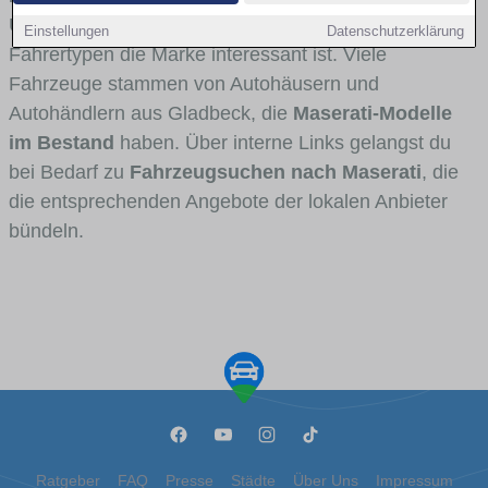
Umlandverkehr zu sehen sind und für welche
Einstellungen
Datenschutzerklärung
Fahrertypen die Marke interessant ist. Viele
Fahrzeuge stammen von Autohäusern und
Autohändlern aus Gladbeck, die
Maserati-Modelle
im Bestand
haben. Über interne Links gelangst du
bei Bedarf zu
Fahrzeugsuchen nach Maserati
, die
die entsprechenden Angebote der lokalen Anbieter
bündeln.
Ratgeber
FAQ
Presse
Städte
Über Uns
Impressum