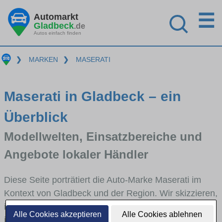
☰
Automarkt
Gladbeck
.de
Autos einfach finden
❯
MARKEN
❯
MASERATI
Maserati in Gladbeck – ein
Überblick
Modellwelten, Einsatzbereiche und
Angebote lokaler Händler
Diese Seite porträtiert die Auto-Marke Maserati im
Kontext von Gladbeck und der Region. Wir skizzieren,
in welchen Fahrzeugklassen Maserati stark vertreten
Alle Cookies akzeptieren
Alle Cookies ablehnen
ist, welche Modellreihen häufig im Stadt- und