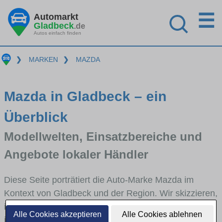
☰
Automarkt
Gladbeck
.de
Autos einfach finden
❯
MARKEN
❯
MAZDA
Mazda in Gladbeck – ein
Überblick
Modellwelten, Einsatzbereiche und
Angebote lokaler Händler
Diese Seite porträtiert die Auto-Marke Mazda im
Kontext von Gladbeck und der Region. Wir skizzieren,
in welchen Fahrzeugklassen Mazda stark vertreten
Alle Cookies akzeptieren
Alle Cookies ablehnen
ist, welche Modellreihen häufig im Stadt- und