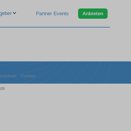
geber
Partner Events
Anbieten
enschutz
Cookies
026