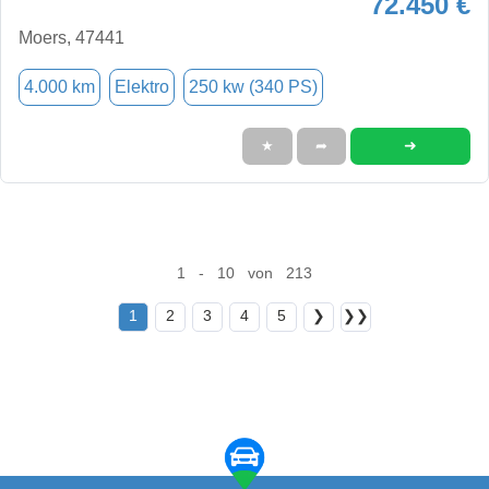
72.450 €
Moers, 47441
4.000 km
Elektro
250 kw (340 PS)
➜
★
➦
1 - 10 von 213
1
2
3
4
5
❯
❯❯