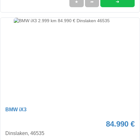
➜
★
➦
BMW iX3
84.990 €
Dinslaken, 46535