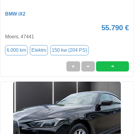
BMW iX2
55.790 €
Moers, 47441
6.000 km
Elektro
150 kw (204 PS)
➜
★
➦