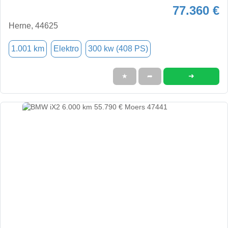
77.360 €
Herne, 44625
1.001 km
Elektro
300 kw (408 PS)
➜
★
➦