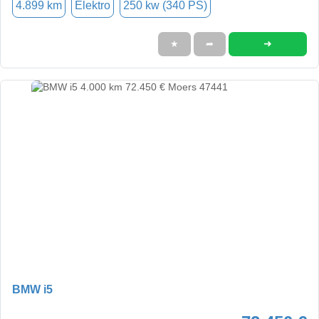
4.899 km
Elektro
250 kw (340 PS)
➜
★
➦
BMW i5