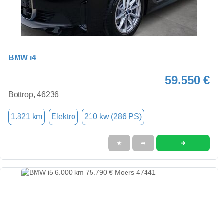
BMW i4
59.550 €
Bottrop, 46236
1.821 km
Elektro
210 kw (286 PS)
➜
★
➦