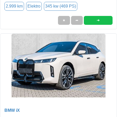
2.999 km
Elektro
345 kw (469 PS)
➜
★
➦
BMW iX