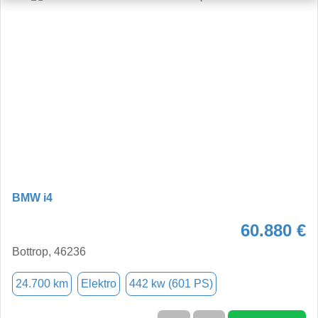
BMW i4
60.880 €
Bottrop, 46236
24.700 km
Elektro
442 kw (601 PS)