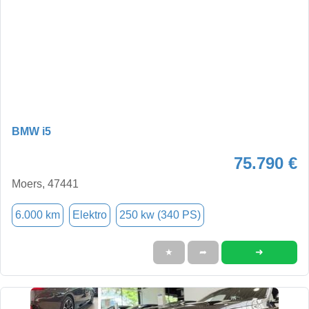
BMW i5
75.790 €
Moers, 47441
6.000 km
Elektro
250 kw (340 PS)
➜
★
➦