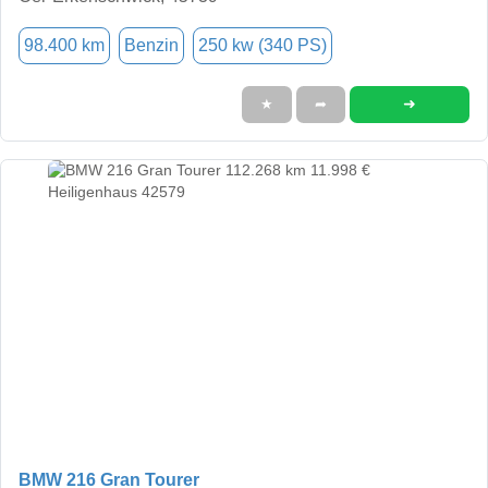
98.400 km
Benzin
250 kw (340 PS)
➜
★
➦
BMW 216 Gran Tourer