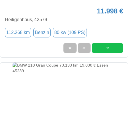
11.998 €
Heiligenhaus, 42579
112.268 km
Benzin
80 kw (109 PS)
➜
★
➦