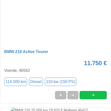
BMW 218 Active Tourer
11.750 €
Voerde, 46562
114.500 km
Diesel
110 kw (150 PS)
➜
★
➦