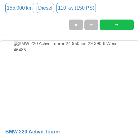
155.000 km
Diesel
110 kw (150 PS)
➜
★
➦
BMW 220 Active Tourer