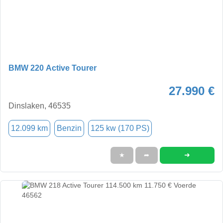
BMW 220 Active Tourer
27.990 €
Dinslaken, 46535
12.099 km
Benzin
125 kw (170 PS)
➜
★
➦