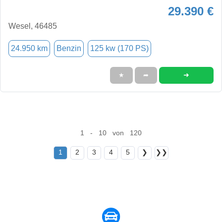
29.390 €
Wesel, 46485
24.950 km
Benzin
125 kw (170 PS)
➜
★
➦
1 - 10 von 120
1
2
3
4
5
❯
❯❯