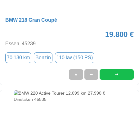
BMW 218 Gran Coupé
19.800 €
Essen, 45239
70.130 km
Benzin
110 kw (150 PS)
➜
★
➦