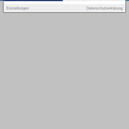
Copyright © 2000 - 2026 | 1A Infosysteme GmbH | Content by: 1a-sites-autos
Einstellungen
Datenschutzerklärung
08.08.2026