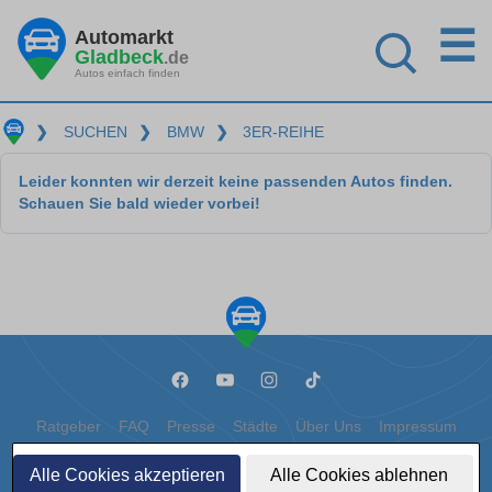
☰
Automarkt
Gladbeck
.de
Autos einfach finden
❯
SUCHEN
❯
BMW
❯
3ER-REIHE
Leider konnten wir derzeit keine passenden Autos finden.
Schauen Sie bald wieder vorbei!
Ratgeber
FAQ
Presse
Städte
Über Uns
Impressum
Datenschutz
Cookies
Alle Cookies akzeptieren
Alle Cookies ablehnen