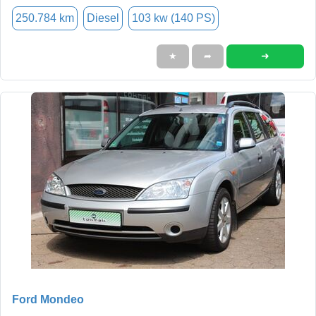
250.784 km
Diesel
103 kw (140 PS)
➜
★
➦
Ford Mondeo