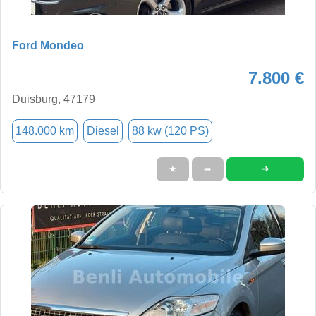
Ford Mondeo
7.800 €
Duisburg, 47179
148.000 km
Diesel
88 kw (120 PS)
➜
★
➦