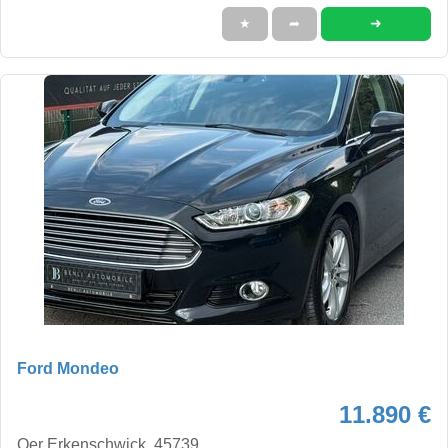
➜
★
➦
Ford Mondeo
11.890 €
Oer Erkenschwick, 45739