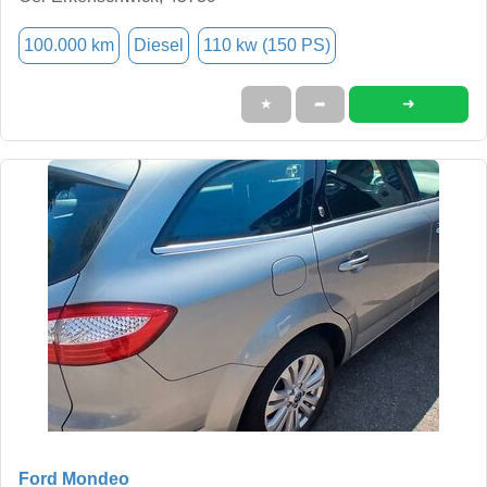
100.000 km
Diesel
110 kw (150 PS)
➜
★
➦
Ford Mondeo