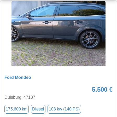
Ford Mondeo
5.500 €
Duisburg, 47137
175.600 km
Diesel
103 kw (140 PS)