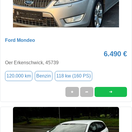
Ford Mondeo
6.490 €
Oer Erkenschwick, 45739
120.000 km
Benzin
118 kw (160 PS)
➜
★
➦