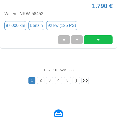
1.790 €
Witten - NRW, 58452
97.000 km
Benzin
92 kw (125 PS)
➜
★
➦
1 - 10 von 58
1
2
3
4
5
❯
❯❯