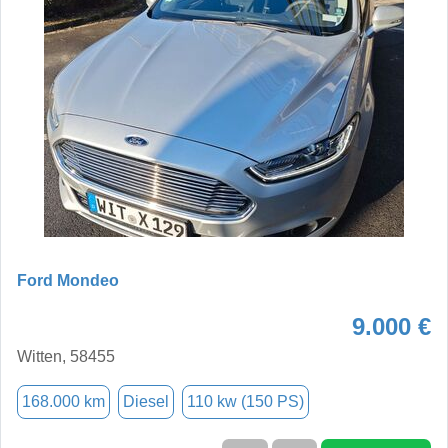
Ford Mondeo
9.000 €
Witten, 58455
168.000 km
Diesel
110 kw (150 PS)