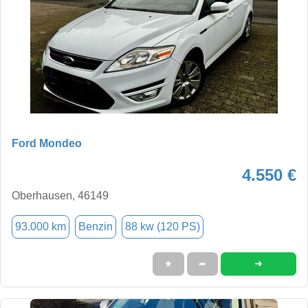
Ford Mondeo
4.550 €
Oberhausen, 46149
93.000 km
Benzin
88 kw (120 PS)
➜
★
➦