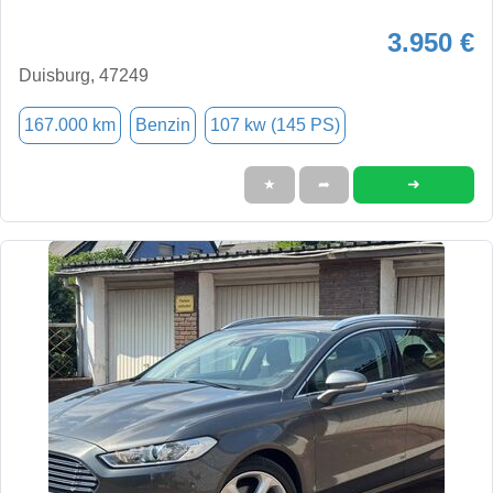
3.950 €
Duisburg, 47249
167.000 km
Benzin
107 kw (145 PS)
➜
★
➦