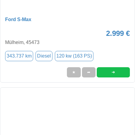
Ford S-Max
2.999 €
Mülheim, 45473
343.737 km
Diesel
120 kw (163 PS)
➜
★
➦