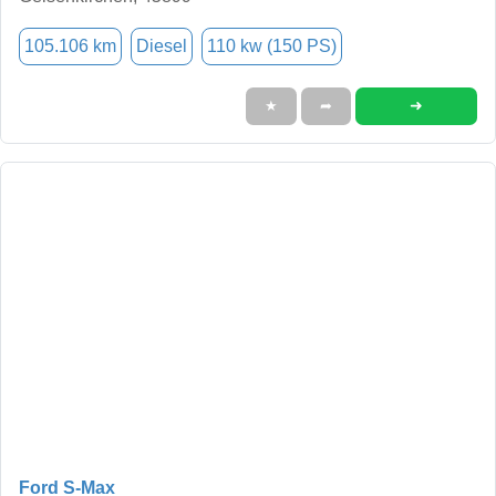
105.106 km
Diesel
110 kw (150 PS)
➜
★
➦
Ford S-Max