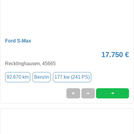
Ford S-Max
17.750 €
Recklinghausen, 45665
92.670 km
Benzin
177 kw (241 PS)
➜
★
➦