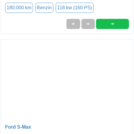
180.000 km
Benzin
118 kw (160 PS)
➜
★
➦
Ford S-Max