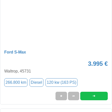
Ford S-Max
3.995 €
Waltrop, 45731
266.800 km
Diesel
120 kw (163 PS)
➜
★
➦