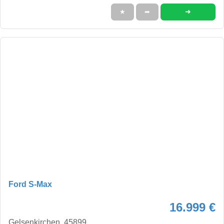
➜
★
➦
Ford S-Max
16.999 €
Gelsenkirchen, 45899