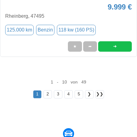
9.999 €
Rheinberg, 47495
125.000 km
Benzin
118 kw (160 PS)
➜
★
➦
1 - 10 von 49
1
2
3
4
5
❯
❯❯