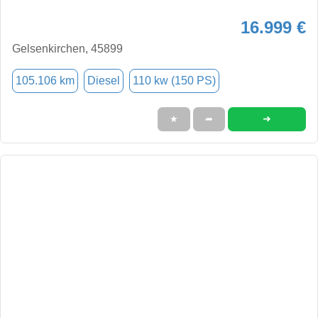
16.999 €
Gelsenkirchen, 45899
105.106 km
Diesel
110 kw (150 PS)
➜
★
➦