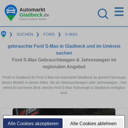
☰
Automarkt
Gladbeck
.de
Autos einfach finden
❯
SUCHEN
❯
FORD
❯
S-MAX
gebrauchte Ford S-Max in Gladbeck und im Umkreis
suchen
Ford S-Max Gebrauchtwagen & Jahreswagen im
regionalen Angebot
Finde in Gladbeck für Ford S-Max bei Automarkt-Gladbeck.de gezielt Fahrzeuge
dieses Models in deiner Nähe. Ob als Gebrauchtwagen oder Jahreswagen - hier
siehst du auf einen Blick, welche Ford S-Max Fahrzeuge in Gladbeck verfügbar
sind.
Alle Cookies akzeptieren
Alle Cookies ablehnen