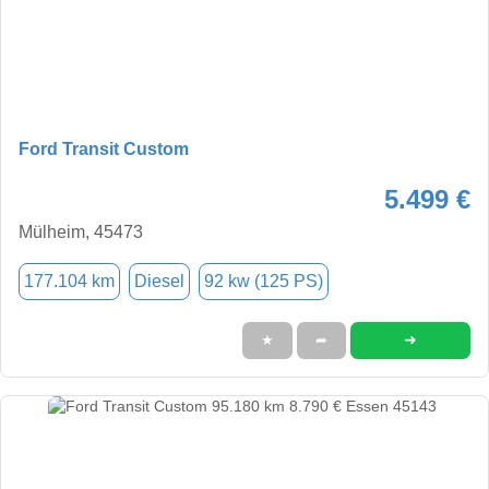
Ford Transit Custom
5.499 €
Mülheim, 45473
177.104 km
Diesel
92 kw (125 PS)
➜
★
➦