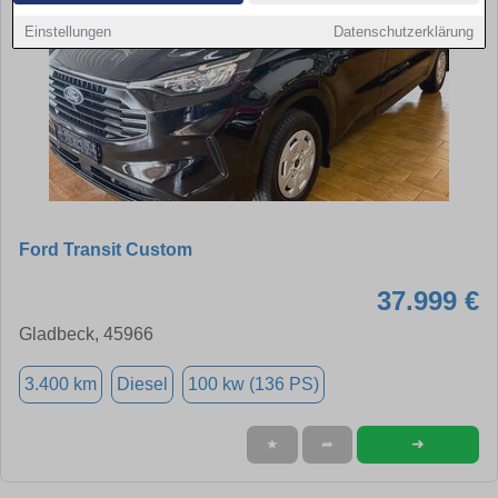
Einstellungen
Datenschutzerklärung
Ford Transit Custom
37.999 €
Gladbeck, 45966
3.400 km
Diesel
100 kw (136 PS)
➜
★
➦