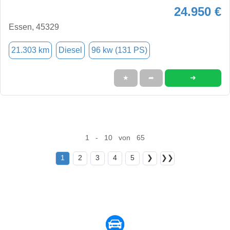
24.950 €
Essen, 45329
21.303 km
Diesel
96 kw (131 PS)
➜
★
➦
1 - 10 von 65
1
2
3
4
5
❯
❯❯