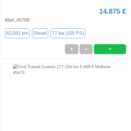
14.875 €
Marl, 45768
63.001 km
Diesel
77 kw (105 PS)
➜
★
➦