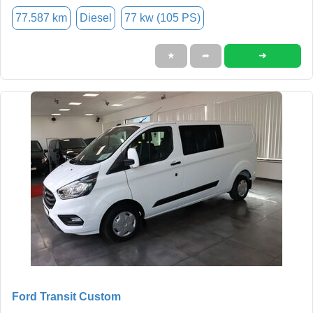
77.587 km
Diesel
77 kw (105 PS)
➜
★
➦
Ford Transit Custom