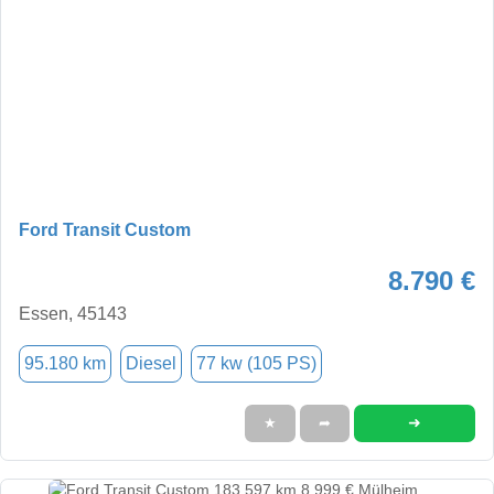
Ford Transit Custom
8.790 €
Essen, 45143
95.180 km
Diesel
77 kw (105 PS)
➜
★
➦