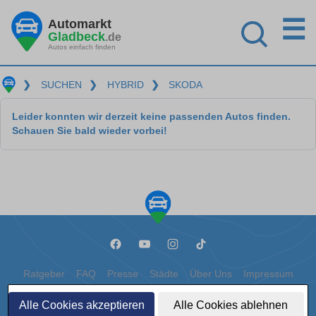
☰
Automarkt
Gladbeck
.de
Autos einfach finden
❯
SUCHEN
❯
HYBRID
❯
SKODA
Leider konnten wir derzeit keine passenden Autos finden.
Schauen Sie bald wieder vorbei!
Ratgeber
FAQ
Presse
Städte
Über Uns
Impressum
Datenschutz
Cookies
Alle Cookies akzeptieren
Alle Cookies ablehnen