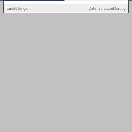
Copyright © 2000 - 2026 | 1A Infosysteme GmbH | Content by: 1a-sites-autos
Einstellungen
Datenschutzerklärung
08.08.2026