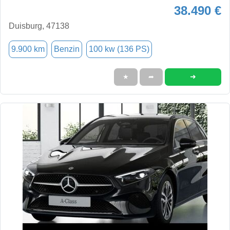
38.490 €
Duisburg, 47138
9.900 km
Benzin
100 kw (136 PS)
➜
★
➦