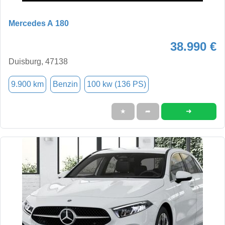
Mercedes A 180
38.990 €
Duisburg, 47138
9.900 km
Benzin
100 kw (136 PS)
➜
★
➦