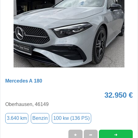
Mercedes A 180
32.950 €
Oberhausen, 46149
3.640 km
Benzin
100 kw (136 PS)
➜
★
➦