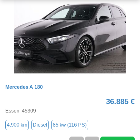
Mercedes A 180
36.885 €
Essen, 45309
4.900 km
Diesel
85 kw (116 PS)