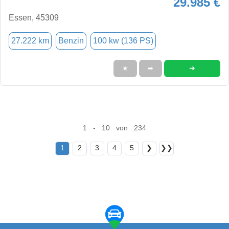
29.985 €
Essen, 45309
27.222 km
Benzin
100 kw (136 PS)
➜
★
➦
1 - 10 von 234
1
2
3
4
5
❯
❯❯