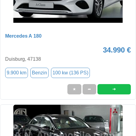
Mercedes A 180
34.990 €
Duisburg, 47138
9.900 km
Benzin
100 kw (136 PS)
➜
★
➦