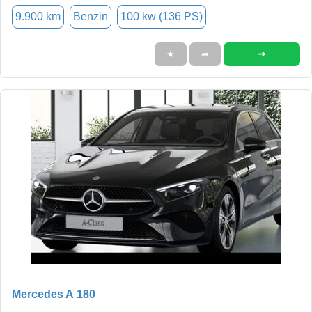
9.900 km
Benzin
100 kw (136 PS)
➜
★
➦
Mercedes A 180