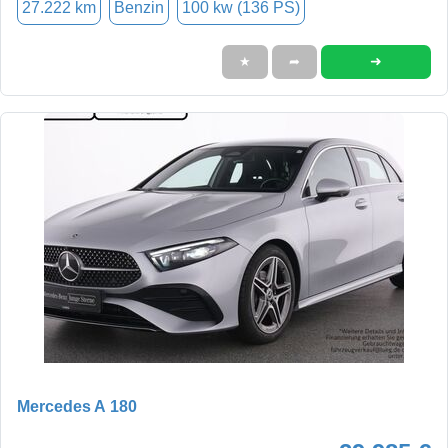
27.222 km
Benzin
100 kw (136 PS)
➜
★
➦
Mercedes A 180