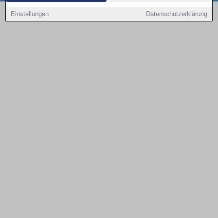
Copyright © 2000 - 2026 | 1A Infosysteme GmbH | Content by: 1a-sites-autos
Einstellungen
Datenschutzerklärung
08.08.2026