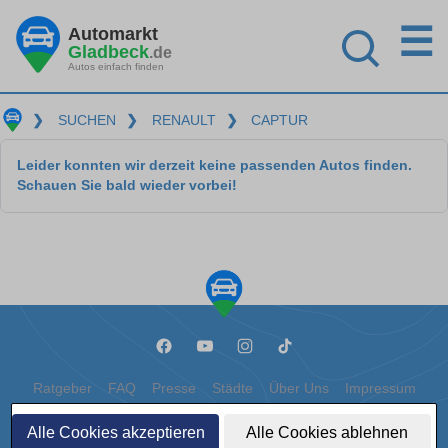
☰
Automarkt
Gladbeck
.de
Autos einfach finden
❯
SUCHEN
❯
RENAULT
❯
CAPTUR
Leider konnten wir derzeit keine passenden Autos finden.
Schauen Sie bald wieder vorbei!
Ratgeber
FAQ
Presse
Städte
Über Uns
Impressum
Datenschutz
Cookies
Alle Cookies akzeptieren
Alle Cookies ablehnen