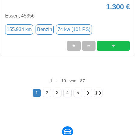
1.300 €
Essen, 45356
155.934 km
Benzin
74 kw (101 PS)
➜
★
➦
1 - 10 von 87
1
2
3
4
5
❯
❯❯