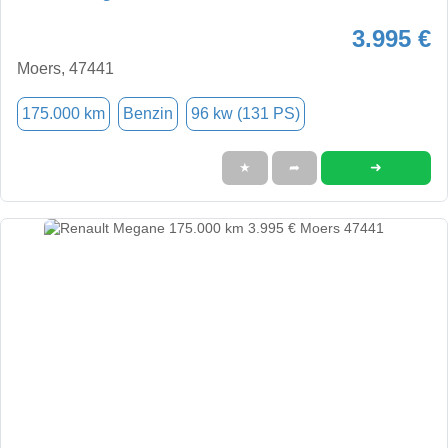
3.995 €
Moers, 47441
175.000 km
Benzin
96 kw (131 PS)
➜
★
➦