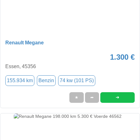
Renault Megane
1.300 €
Essen, 45356
155.934 km
Benzin
74 kw (101 PS)
➜
★
➦