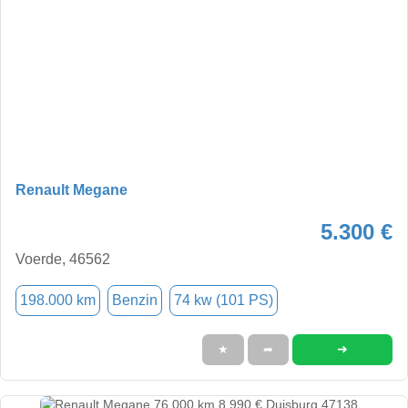
Renault Megane
5.300 €
Voerde, 46562
198.000 km
Benzin
74 kw (101 PS)
➜
★
➦