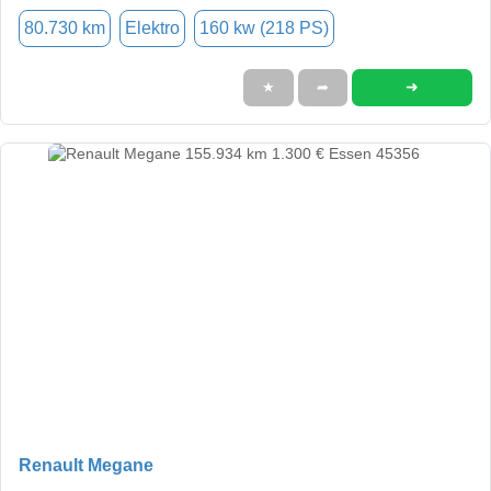
80.730 km
Elektro
160 kw (218 PS)
➜
★
➦
Renault Megane