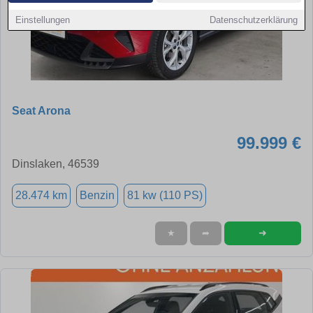
Einstellungen
Datenschutzerklärung
Seat Arona
99.999 €
Dinslaken, 46539
28.474 km
Benzin
81 kw (110 PS)
➜
★
➦