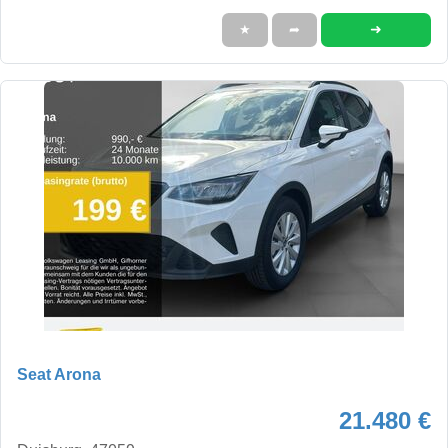
➜
★
➦
Seat Arona
21.480 €