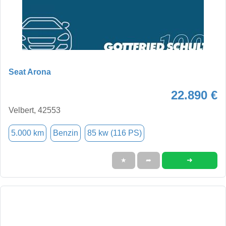
Seat Arona
22.890 €
Velbert, 42553
5.000 km
Benzin
85 kw (116 PS)
➜
★
➦