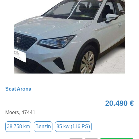
Seat Arona
20.490 €
Moers, 47441
38.758 km
Benzin
85 kw (116 PS)