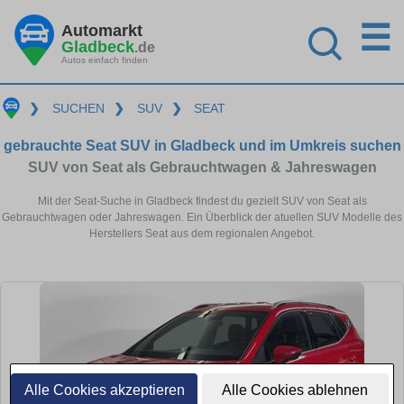
☰
Automarkt
Gladbeck
.de
Autos einfach finden
❯
SUCHEN
❯
SUV
❯
SEAT
gebrauchte Seat SUV in Gladbeck und im Umkreis suchen
SUV von Seat als Gebrauchtwagen & Jahreswagen
Mit der Seat-Suche in Gladbeck findest du gezielt SUV von Seat als
Gebrauchtwagen oder Jahreswagen. Ein Überblick der atuellen SUV Modelle des
Herstellers Seat aus dem regionalen Angebot.
Alle Cookies akzeptieren
Alle Cookies ablehnen