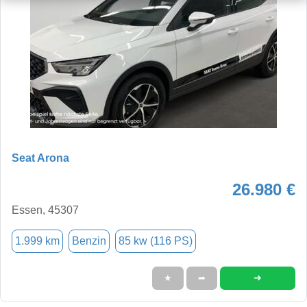
Seat Arona
26.980 €
Essen, 45307
1.999 km
Benzin
85 kw (116 PS)
➜
★
➦