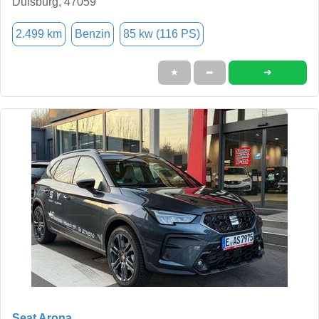
Duisburg, 47059
2.499 km
Benzin
85 kw (116 PS)
➜
★
➦
Seat Arona