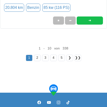
20.804 km
Benzin
85 kw (116 PS)
➜
★
➦
1 - 10 von 338
1
2
3
4
5
❯
❯❯