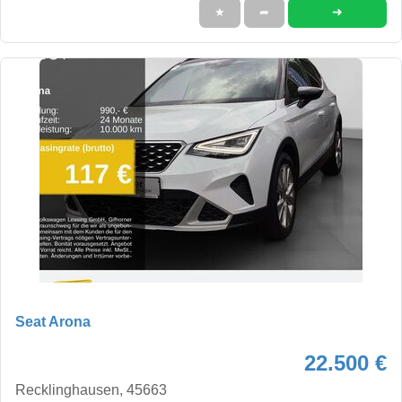
➜
★
➦
Seat Arona
22.500 €
Recklinghausen, 45663