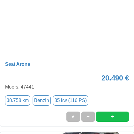
Seat Arona
20.490 €
Moers, 47441
38.758 km
Benzin
85 kw (116 PS)
➜
★
➦