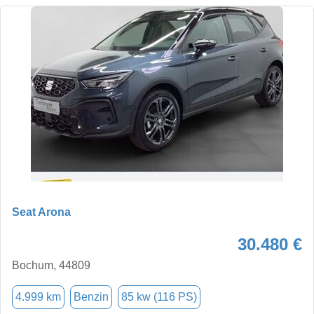
Seat Arona
30.480 €
Bochum, 44809
4.999 km
Benzin
85 kw (116 PS)