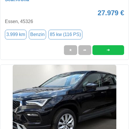
27.979 €
Essen, 45326
3.999 km
Benzin
85 kw (116 PS)
➜
★
➦