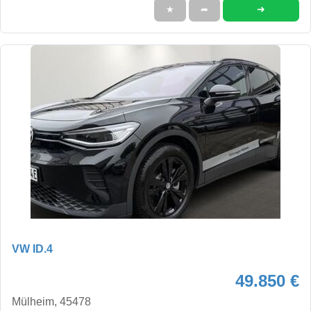
➜
★
➦
VW ID.4
49.850 €
Mülheim, 45478