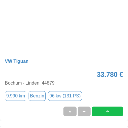
VW Tiguan
33.780 €
Bochum - Linden, 44879
9.990 km
Benzin
96 kw (131 PS)
➜
★
➦