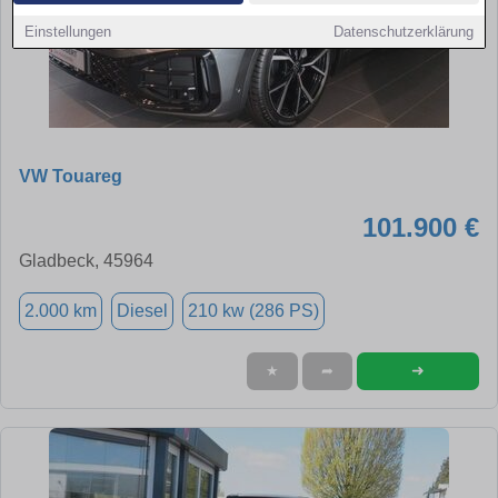
Einstellungen
Datenschutzerklärung
VW Touareg
101.900 €
Gladbeck, 45964
2.000 km
Diesel
210 kw (286 PS)
➜
★
➦