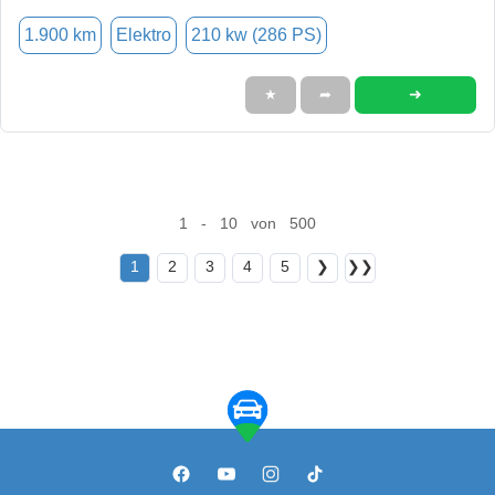
1.900 km
Elektro
210 kw (286 PS)
➜
★
➦
1 - 10 von 500
1
2
3
4
5
❯
❯❯