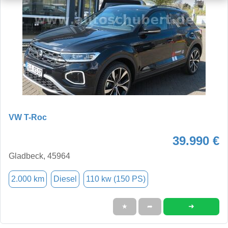
VW T-Roc
39.990 €
Gladbeck, 45964
2.000 km
Diesel
110 kw (150 PS)
➜
★
➦