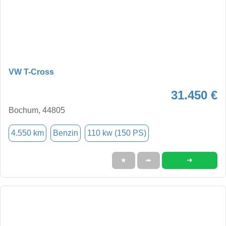
VW T-Cross
31.450 €
Bochum, 44805
4.550 km
Benzin
110 kw (150 PS)
➜
★
➦