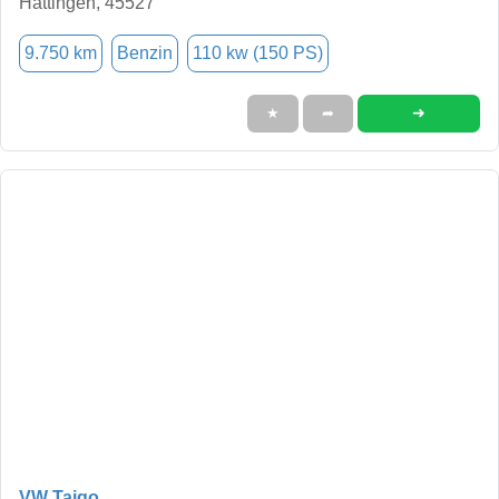
Hattingen, 45527
9.750 km
Benzin
110 kw (150 PS)
➜
★
➦
VW Taigo