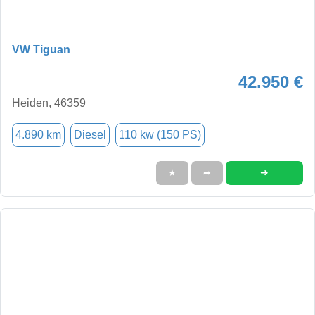
VW Tiguan
42.950 €
Heiden, 46359
4.890 km
Diesel
110 kw (150 PS)
➜
★
➦