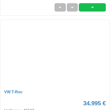
➜
★
➦
VW T-Roc
34.995 €