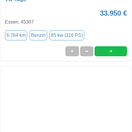
33.950 €
Essen, 45307
6.764 km
Benzin
85 kw (116 PS)
➜
★
➦