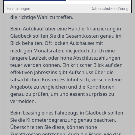
erfahren Sie hier. Bevor Sie unterschreiben,
Einstellungen
Datenschutzerklärung
sollten Sie genau wissen, worauf es ankommt, um
die richtige Wahl zu treffen.
Beim Autokauf über eine Händlerfinanzierung in
Gladbeck sollten Sie die Gesamtkosten genau im
Blick behalten. Oft locken
mit
Autohäuser
niedrigen Monatsraten, die jedoch durch eine
längere Laufzeit oder hohe Abschlusszahlungen
teuer werden können. Ein kritischer Blick auf den
effektiven Jahreszins gibt Aufschluss über die
tatsächlichen Kosten. Es lohnt sich, verschiedene
Angebote zu vergleichen und die Konditionen
genau zu prüfen, um unpleasant surprises zu
vermeiden.
Beim Leasing eines Fahrzeugs in Gladbeck sollten
Sie die Kilometerbegrenzung genau beachten.
Überschreiten Sie diese, können hohe
Zusatzkosten entstehen. Auch die Frage, wie das