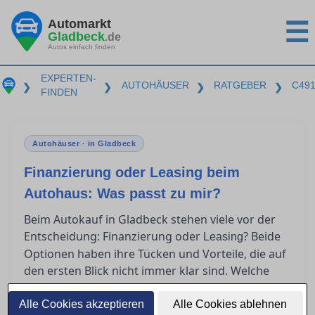
Automarkt
☰
Gladbeck
.de
Autos einfach finden
EXPERTEN-
AUTOHÄUSER
RATGEBER
C49
❯
❯
❯
❯
FINDEN
Autohäuser · in Gladbeck
Finanzierung oder Leasing beim
Autohaus: Was passt zu mir?
Beim Autokauf in Gladbeck stehen viele vor der
Entscheidung: Finanzierung oder
? Beide
Leasing
Optionen haben ihre Tücken und Vorteile, die auf
den ersten Blick nicht immer klar sind. Welche
Kosten wirklich auf Sie zukommen und welche
Lösung als Privatkunde am meisten Sinn macht,
Alle Cookies akzeptieren
Alle Cookies ablehnen