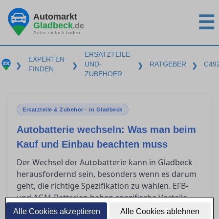
Automarkt
☰
Gladbeck
.de
Autos einfach finden
ERSATZTEILE-
EXPERTEN-
UND-
RATGEBER
C49
❯
❯
❯
❯
FINDEN
ZUBEHOER
Ersatzteile & Zubehör · in Gladbeck
Autobatterie wechseln: Was man beim
Kauf und Einbau beachten muss
Der Wechsel der Autobatterie kann in Gladbeck
herausfordernd sein, besonders wenn es darum
geht, die richtige Spezifikation zu wählen. EFB-
und AGM-Batterien haben spezifische Vorteile
und es ist entscheidend zu wissen, wann man
Alle Cookies akzeptieren
Alle Cookies ablehnen