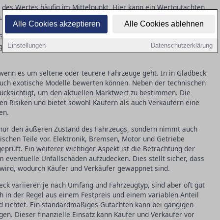
 des Wertes häufig im Mittelpunkt. Hier kann ein Wertgutachten
ustand und den fairen Preis des Fahrzeugs zu schaffen. Ein
Alle Cookies akzeptieren
Alle Cookies ablehnen
 wie den technischen Zustand, die Kilometerlaufleistung und die
 Gebrauchtfahrzeugen schützt ein solches Gutachten vor
eboten, sodass der Käufer mit einem sicheren Gefühl
Einstellungen
Datenschutzerklärung
 wenn es um seltene oder teurere Fahrzeuge geht. In in Gladbeck
ie auch exotische Modelle bewerten können. Neben der technischen
ücksichtigt, um den aktuellen Marktwert zu bestimmen. Die
len Risiken und bietet sowohl Käufern als auch Verkäufern eine
en.
t nur den äußeren Zustand des Fahrzeugs, sondern nimmt auch
schen Teile vor. Elektronik, Bremsen, Motor und Getriebe
eprüft. Ein weiterer wichtiger Aspekt ist die Betrachtung der
 eventuelle Unfallschäden aufzudecken. Dies stellt sicher, dass
t wird, wodurch Käufer und Verkäufer gewappnet sind.
eck variieren je nach Umfang und Fahrzeugtyp, sind aber oft gut
ch in der Regel aus einem Festpreis und einem variablen Anteil
 richtet. Ein standardmäßiges Gutachten kann bei gängigen
en. Dieser finanzielle Einsatz kann Käufer und Verkäufer vor