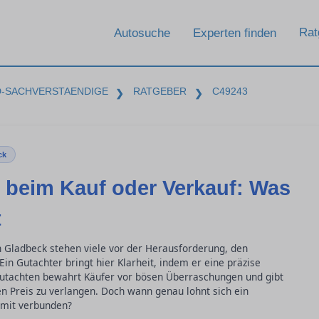
Rat
Autosuche
Experten finden
D-SACHVERSTAENDIGE
RATGEBER
C49243
❯
❯
ck
beim Kauf oder Verkauf: Was
t
n Gladbeck stehen viele vor der Herausforderung, den
Ein Gutachter bringt hier Klarheit, indem er eine präzise
utachten bewahrt Käufer vor bösen Überraschungen und gibt
n Preis zu verlangen. Doch wann genau lohnt sich ein
amit verbunden?