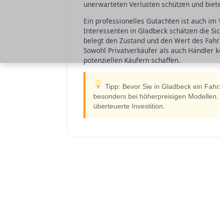
unerwarteten Verlusten schützen und biet
Ein professionelles Gutachten ist auch im
Interessenten in Gladbeck schätzen die Si
belegt den Zustand und den Wert des Fahrz
Sowohl Privatverkäufer als auch Händler k
potenziellen Käufern schaffen.
Tipp: Bevor Sie in Gladbeck ein Fahr
besonders bei höherpreisigen Modellen.
überteuerte Investition.