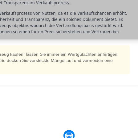
et Transparenz im Verkaufsprozess.
 Verkaufsprozess von Nutzen, da es die Verkaufschancen erhöht.
cherheit und Transparenz, die ein solches Dokument bietet. Es
eugs objektiv, wodurch die Verhandlungsbasis gestärkt wird.
önnen so einen fairen Preis sicherstellen und Vertrauen bei
zeug kaufen, lassen Sie immer ein Wertgutachten anfertigen,
 So decken Sie versteckte Mängel auf und vermeiden eine