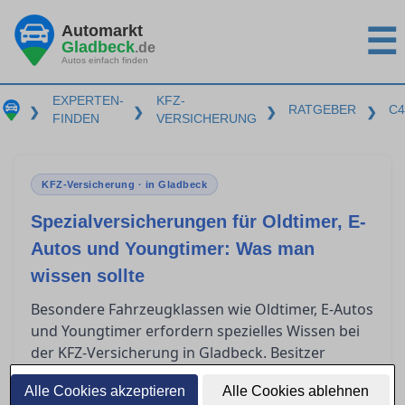
Automarkt
☰
Gladbeck
.de
Autos einfach finden
EXPERTEN-
KFZ-
RATGEBER
C4
❯
❯
❯
❯
FINDEN
VERSICHERUNG
KFZ-Versicherung · in Gladbeck
Spezialversicherungen für Oldtimer, E-
Autos und Youngtimer: Was man
wissen sollte
Besondere Fahrzeugklassen wie Oldtimer, E-Autos
und Youngtimer erfordern spezielles Wissen bei
der KFZ-Versicherung in Gladbeck. Besitzer
solcher Fahrzeuge stehen oft vor der
Alle Cookies akzeptieren
Alle Cookies ablehnen
Herausforderung, die passende Versicherung zu