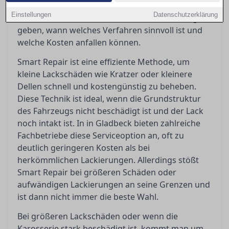
diesem Ratgeber werden die Vor- und Nachteile
Einstellungen
Datenschutzerklärung
beider Methoden beleuchtet, um Orientierung zu
geben, wann welches Verfahren sinnvoll ist und
welche Kosten anfallen können.
Smart Repair ist eine effiziente Methode, um
kleine Lackschäden wie Kratzer oder kleinere
Dellen schnell und kostengünstig zu beheben.
Diese Technik ist ideal, wenn die Grundstruktur
des Fahrzeugs nicht beschädigt ist und der Lack
noch intakt ist. In in Gladbeck bieten zahlreiche
Fachbetriebe diese Serviceoption an, oft zu
deutlich geringeren Kosten als bei
herkömmlichen Lackierungen. Allerdings stößt
Smart Repair bei größeren Schäden oder
aufwändigen Lackierungen an seine Grenzen und
ist dann nicht immer die beste Wahl.
Bei größeren Lackschäden oder wenn die
Karosserie stark beschädigt ist, kommt man um