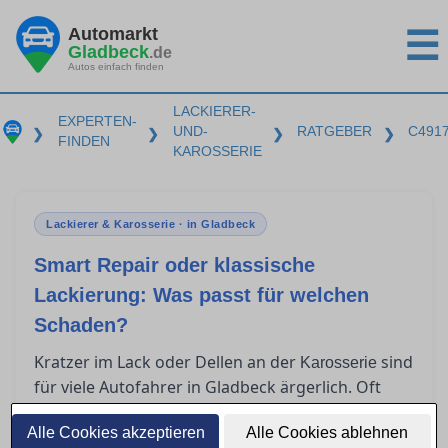
Automarkt
☰
Gladbeck
.de
Autos einfach finden
LACKIERER-
EXPERTEN-
UND-
RATGEBER
C491
❯
❯
❯
❯
FINDEN
KAROSSERIE
Lackierer & Karosserie · in Gladbeck
Smart Repair oder klassische
Lackierung: Was passt für welchen
Schaden?
Kratzer im Lack oder Dellen an der
sind
Karosserie
für viele Autofahrer in Gladbeck ärgerlich. Oft
stellt sich die Frage, ob Smart Repair ausreicht
Alle Cookies akzeptieren
oder eine klassische Lackierung nötig ist. In
Alle Cookies ablehnen