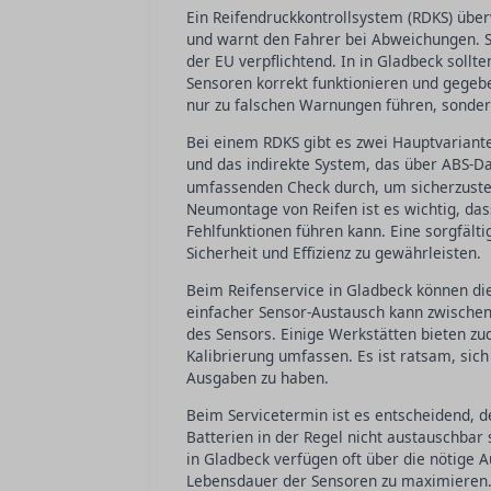
Ein Reifendruckkontrollsystem (RDKS) über
und warnt den Fahrer bei Abweichungen. S
der EU verpflichtend. In in Gladbeck soll
Sensoren korrekt funktionieren und gegebe
nur zu falschen Warnungen führen, sonder
Bei einem RDKS gibt es zwei Hauptvariant
und das indirekte System, das über ABS-Da
umfassenden Check durch, um sicherzustel
Neumontage von Reifen ist es wichtig, das
Fehlfunktionen führen kann. Eine sorgfält
Sicherheit und Effizienz zu gewährleisten.
Beim Reifenservice in Gladbeck können die
einfacher Sensor-Austausch kann zwischen
des Sensors. Einige Werkstätten bieten z
Kalibrierung umfassen. Es ist ratsam, sic
Ausgaben zu haben.
Beim Servicetermin ist es entscheidend, d
Batterien in der Regel nicht austauschba
in Gladbeck verfügen oft über die nötige 
Lebensdauer der Sensoren zu maximieren. 