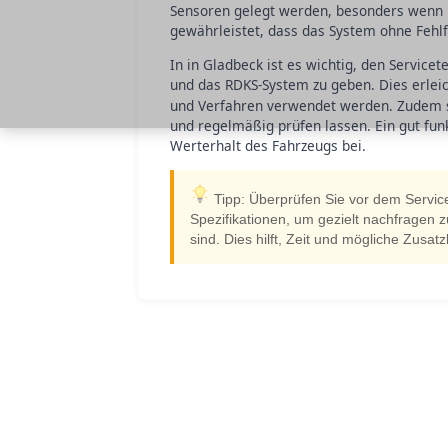
Sensoren gelegt werden, besonders wenn u
gewährleistet, dass das System ohne Fehlf
In in Gladbeck ist es wichtig, den Service
und das RDKS-System zu geben. Dies erleicht
und Verfahren verwendet werden. Zudem s
und regelmäßig prüfen lassen. Ein gut fun
Werterhalt des Fahrzeugs bei.
Tipp: Überprüfen Sie vor dem Servic
Spezifikationen, um gezielt nachfragen z
sind. Dies hilft, Zeit und mögliche Zusa