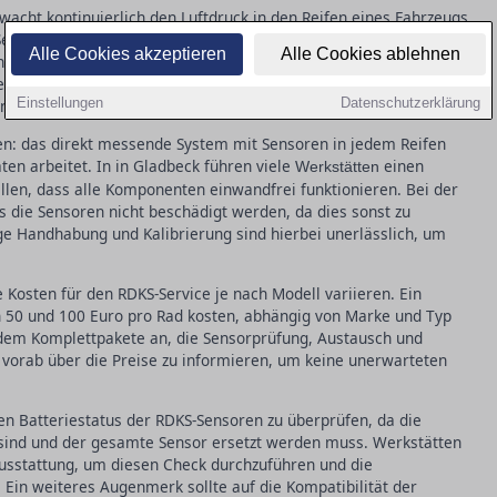
wacht kontinuierlich den Luftdruck in den Reifen eines Fahrzeugs
eit November 2014 ist RDKS für alle neu zugelassenen Pkw in
Alle Cookies akzeptieren
Alle Cookies ablehnen
ten Autofahrer beim Reifenwechsel darauf achten, dass die
nenfalls neu kalibriert werden. Ein defekter Sensor kann nicht
Einstellungen
Datenschutzerklärung
n auch den Kraftstoffverbrauch erhöhen.
en: das direkt messende System mit Sensoren in jedem Reifen
ten arbeitet. In in Gladbeck führen viele
einen
Werkstätten
len, dass alle Komponenten einwandfrei funktionieren. Bei der
s die Sensoren nicht beschädigt werden, da dies sonst zu
ige Handhabung und Kalibrierung sind hierbei unerlässlich, um
 Kosten für den RDKS-Service je nach Modell variieren. Ein
 50 und 100 Euro pro Rad kosten, abhängig von Marke und Typ
udem Komplettpakete an, die Sensorprüfung, Austausch und
h vorab über die Preise zu informieren, um keine unerwarteten
en Batteriestatus der RDKS-Sensoren zu überprüfen, da die
r sind und der gesamte Sensor ersetzt werden muss. Werkstätten
Ausstattung, um diesen Check durchzuführen und die
Ein weiteres Augenmerk sollte auf die Kompatibilität der