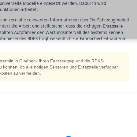
niverselle Modelle eingesetzt werden. Dadurch wird
unktionen arbeitet.
technikern alle relevanten Informationen über Ihr Fahrzeugmodell
ert die Arbeit und stellt sicher, dass die richtigen
Ersatzteile
ollten Autofahrer den Wartungsintervall des Systems kennen
ktionierendes RDKS trägt wesentlich zur Fahrsicherheit und zum
etermin in Gladbeck Ihren Fahrzeugtyp und die RDKS-
u können, ob alle nötigen Sensoren und Ersatzteile verfügbar
tzkosten zu vermeiden.