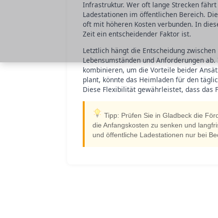
Infrastruktur. Wer oft lange Strecken fähr
Ladestationen im öffentlichen Bereich. Die
oft mit höheren Kosten verbunden. In dies
Zeit ein entscheidender Faktor ist.
Letztlich hängt die Entscheidung zwischen
Lebensumständen und Anforderungen ab. In
kombinieren, um die Vorteile beider Ansä
plant, könnte das Heimladen für den täglic
Diese Flexibilität gewährleistet, dass das 
Tipp: Prüfen Sie in Gladbeck die Förd
die Anfangskosten zu senken und langfr
und öffentliche Ladestationen nur bei Be