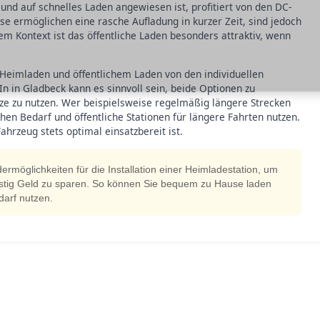
t und auf schnelles Laden angewiesen ist, profitiert von den DC-
se ermöglichen eine rasche Aufladung in kurzer Zeit, sind jedoch
em Kontext ist das öffentliche Laden besonders attraktiv, wenn
 Heimladen und öffentlichem Laden von den individuellen
 in Gladbeck kann es sinnvoll sein, beide Optionen zu
tze zu nutzen. Wer beispielsweise regelmäßig längere Strecken
hen Bedarf und öffentliche Stationen für längere Fahrten nutzen.
Fahrzeug stets optimal einsatzbereit ist.
ermöglichkeiten für die Installation einer Heimladestation, um
istig Geld zu sparen. So können Sie bequem zu Hause laden
darf nutzen.