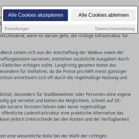
s grundlegende Unterschiede zwischen AC- (Wechselstrom) und
Alle Cookies akzeptieren
Alle Cookies ablehnen
t das AC-Laden über Heimladestationen besonders verbreitet, da
s Laden ausreicht. DC-Ladestationen bieten hingegen eine
l für öffentliche Ladestationen, wenn eine schnelle Aufladung
Einstellungen
Datenschutzerklärung
entscheidend, wenn es darum geht, die richtige Infrastruktur für
adbeck setzen sich aus der Anschaffung der
sowie der
Wallbox
affungskosten variieren, entstehen zusätzliche Ausgaben durch
Elektriker erfolgen sollte. Langfristig gesehen bietet das
besondere für Vielfahrer, da die Preise pro kWh meist günstiger
vestition amortisiert sich oft durch die regelmäßige Nutzung und
xibilität, besonders für Stadtbewohner oder Personen ohne eigene
ufig gut vernetzt und bieten die Möglichkeit, schnell auf DC-
 die kürzere Strecken fahren oder keine regelmäßige
öffentliche Ladeinfrastruktur eine praktische Alternative dar.
ann jedoch Unterschiede bei den Kosten und der Verfügbarkeit
eit eine wesentliche Rolle bei der Wahl der richtigen