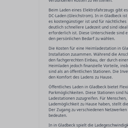
verbundenen Kosten zu verstehen.
Beim Laden eines Elektrofahrzeugs gibt e
DC-Laden (Gleichstrom). In in Gladbeck is
es kostengünstiger ist und für nächtliche
deutlich schnellere Ladezeit und sind idea
erforderlich ist. Diese Unterschiede sind 
den persönlichen Bedarf zu wählen.
Die Kosten für eine Heimladestation in Gl
Installation zusammen. Während die Ansch
den fachgerechten Einbau, der durch einen 
Heimladen jedoch finanzielle Vorteile, ins
sind als an öffentlichen Stationen. Die In
den Komfort des Ladens zu Hause.
Öffentliches Laden in Gladbeck bietet Fle
Parkmöglichkeiten. Diese Stationen sind hä
Ladestationen zuzugreifen. Für Menschen,
Lademöglichkeit zu Hause haben, stellt die 
Der Zugang zu verschiedenen Netzwerken k
bedeuten.
In in Gladbeck spielt die Ladegeschwindigk