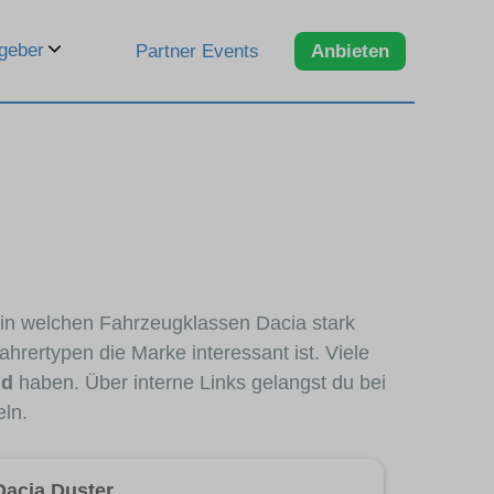
geber
Partner Events
Anbieten
, in welchen Fahrzeugklassen Dacia stark
hrertypen die Marke interessant ist. Viele
nd
haben. Über interne Links gelangst du bei
eln.
Dacia Duster