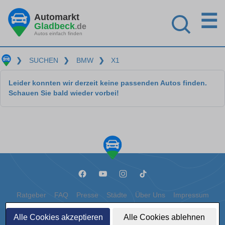
☰
Automarkt
Gladbeck
.de
Autos einfach finden
❯
SUCHEN
❯
BMW
❯
X1
Leider konnten wir derzeit keine passenden Autos finden.
Schauen Sie bald wieder vorbei!
Ratgeber
FAQ
Presse
Städte
Über Uns
Impressum
Datenschutz
Cookies
Alle Cookies akzeptieren
Alle Cookies ablehnen