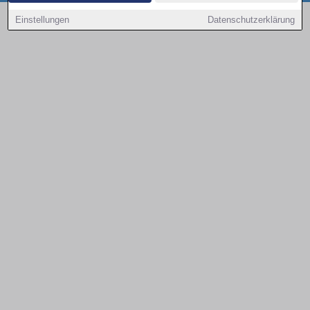
Copyright © 2000 - 2026 | 1A Infosysteme GmbH | Content by: 1a-sites-autos
Einstellungen
Datenschutzerklärung
09.08.2026