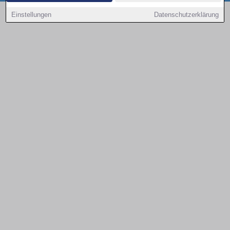
Copyright © 2000 - 2026 | 1A Infosysteme GmbH | Content by: 1a-sites-autos
Einstellungen
Datenschutzerklärung
08.08.2026