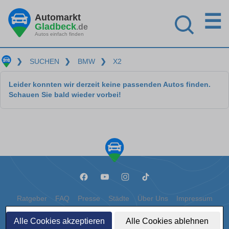
☰
Automarkt
Gladbeck
.de
Autos einfach finden
❯
SUCHEN
❯
BMW
❯
X2
Leider konnten wir derzeit keine passenden Autos finden.
Schauen Sie bald wieder vorbei!
Ratgeber
FAQ
Presse
Städte
Über Uns
Impressum
Datenschutz
Cookies
Alle Cookies akzeptieren
Alle Cookies ablehnen