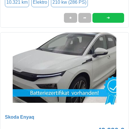
10.321 km
Elektro
210 kw (286 PS)
➜
★
➦
Skoda Enyaq