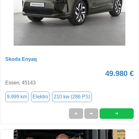
Skoda Enyaq
49.980 €
Essen, 45143
9.999 km
Elektro
210 kw (286 PS)
➜
★
➦