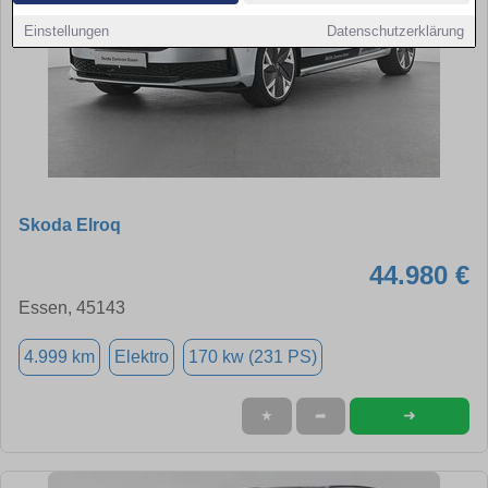
Einstellungen
Datenschutzerklärung
Skoda Elroq
44.980 €
Essen, 45143
4.999 km
Elektro
170 kw (231 PS)
➜
★
➦