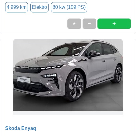
4.999 km
Elektro
80 kw (109 PS)
➜
★
➦
Skoda Enyaq