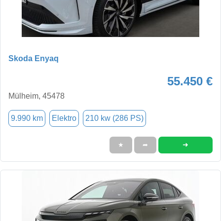
Skoda Enyaq
55.450 €
Mülheim, 45478
9.990 km
Elektro
210 kw (286 PS)
➜
★
➦