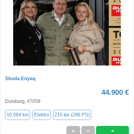
Skoda Enyaq
44.900 €
Duisburg, 47059
10.584 km
Elektro
210 kw (286 PS)
➜
★
➦