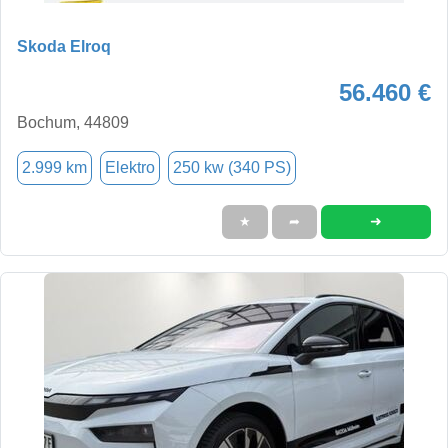
Skoda Elroq
56.460 €
Bochum, 44809
2.999 km
Elektro
250 kw (340 PS)
➜
★
➦