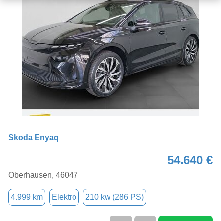
Skoda Enyaq
54.640 €
Oberhausen, 46047
4.999 km
Elektro
210 kw (286 PS)