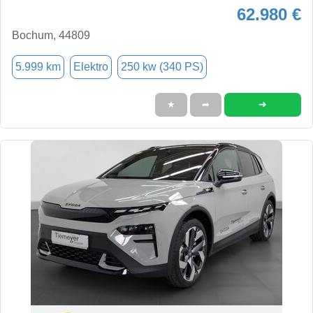
62.980 €
Bochum, 44809
5.999 km
Elektro
250 kw (340 PS)
➜
★
➦