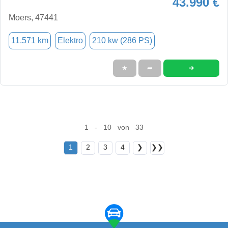
43.990 €
Moers, 47441
11.571 km
Elektro
210 kw (286 PS)
➜
★
➦
1 - 10 von 33
1
2
3
4
❯
❯❯