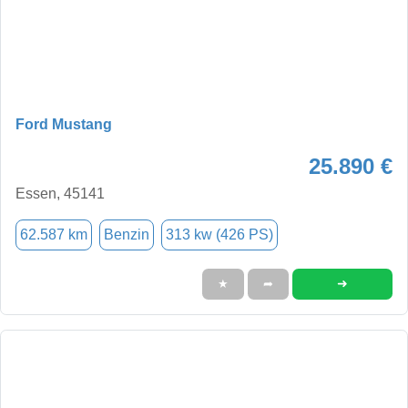
Ford Mustang
25.890 €
Essen, 45141
62.587 km
Benzin
313 kw (426 PS)
➜
★
➦