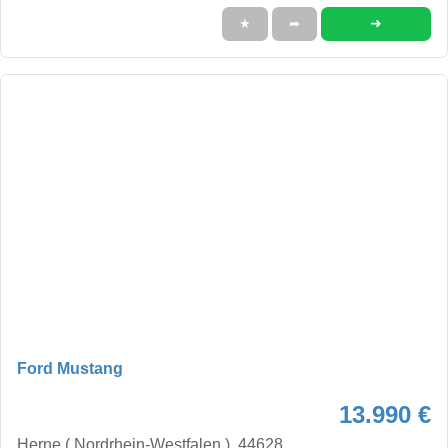
➜
★
➦
Ford Mustang
13.990 €
Herne ( Nordrhein-Westfalen ), 44628