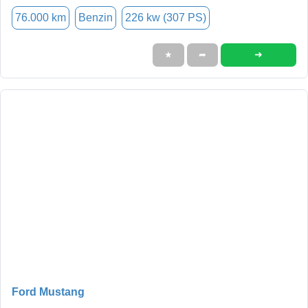
76.000 km
Benzin
226 kw (307 PS)
➜
★
➦
Ford Mustang