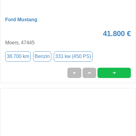
Ford Mustang
41.800 €
Moers, 47445
38.700 km
Benzin
331 kw (450 PS)
➜
★
➦