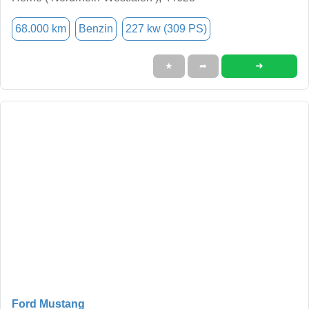
68.000 km
Benzin
227 kw (309 PS)
➜
★
➦
Ford Mustang