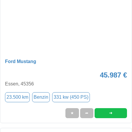
Ford Mustang
45.987 €
Essen, 45356
23.500 km
Benzin
331 kw (450 PS)
➜
★
➦