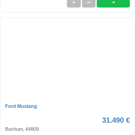
➜
★
➦
Ford Mustang
31.490 €
Bochum, 44809