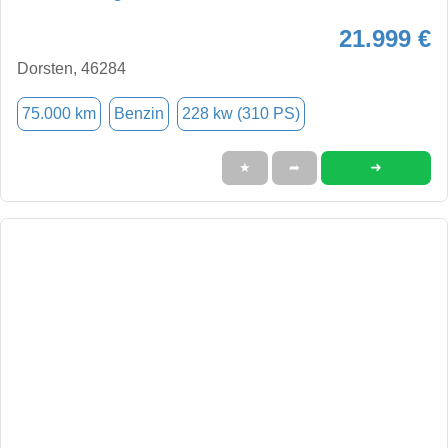
21.999 €
Dorsten, 46284
75.000 km
Benzin
228 kw (310 PS)
➜
★
➦