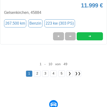
11.999 €
Gelsenkirchen, 45884
267.500 km
Benzin
223 kw (303 PS)
➜
★
➦
1 - 10 von 49
1
2
3
4
5
❯
❯❯