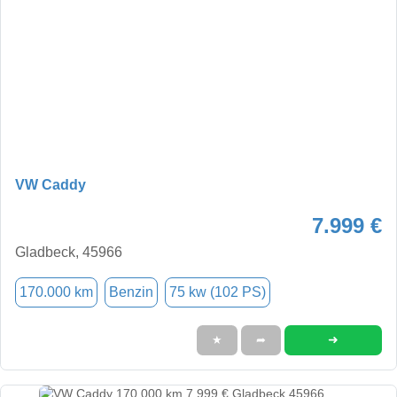
VW Caddy
7.999 €
Gladbeck, 45966
170.000 km
Benzin
75 kw (102 PS)
➜
★
➦