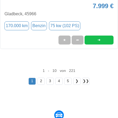
7.999 €
Gladbeck, 45966
170.000 km
Benzin
75 kw (102 PS)
➜
★
➦
1 - 10 von 221
1
2
3
4
5
❯
❯❯