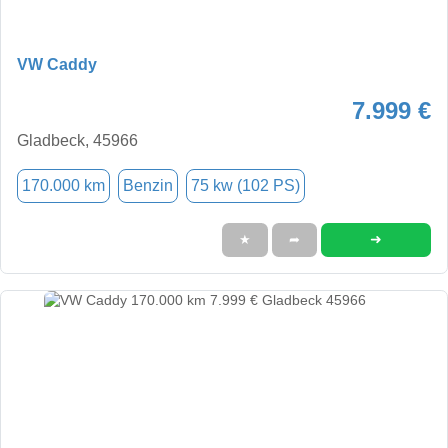
VW Caddy
7.999 €
Gladbeck, 45966
170.000 km
Benzin
75 kw (102 PS)
➜
★
➦