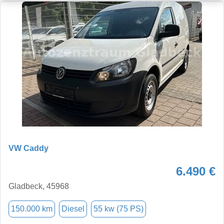
VW Caddy
6.490 €
Gladbeck, 45968
150.000 km
Diesel
55 kw (75 PS)