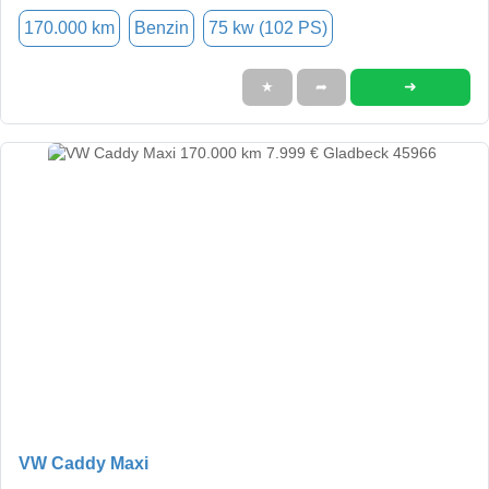
170.000 km
Benzin
75 kw (102 PS)
➜
★
➦
VW Caddy Maxi