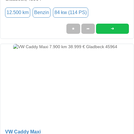
12.500 km
Benzin
84 kw (114 PS)
➜
★
➦
VW Caddy Maxi