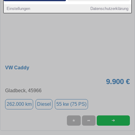
Einstellungen
Datenschutzerklärung
VW Caddy
9.900 €
Gladbeck, 45966
262.000 km
Diesel
55 kw (75 PS)
➜
★
➦