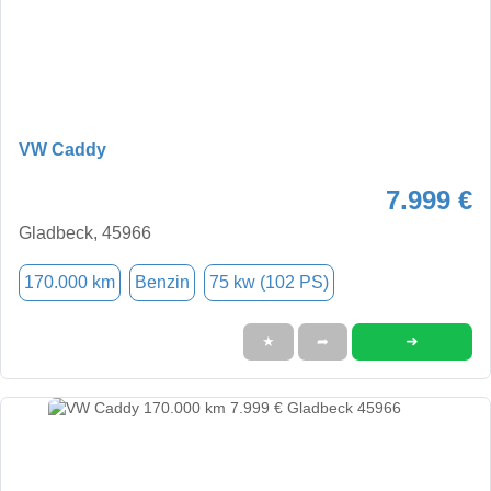
VW Caddy
7.999 €
Gladbeck, 45966
170.000 km
Benzin
75 kw (102 PS)
➜
★
➦