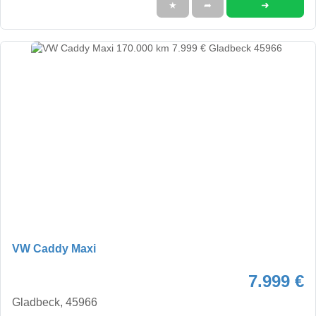
➜
★
➦
VW Caddy Maxi
7.999 €
Gladbeck, 45966