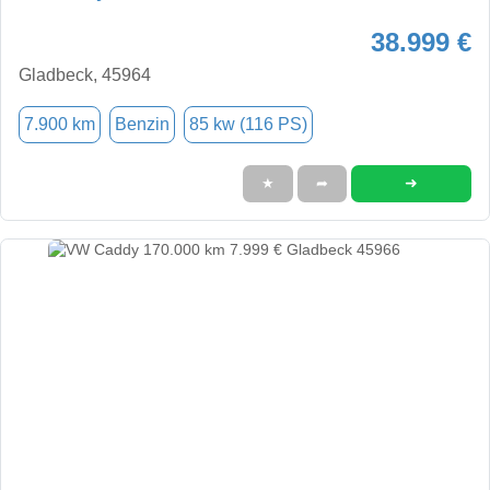
38.999 €
Gladbeck, 45964
7.900 km
Benzin
85 kw (116 PS)
➜
★
➦