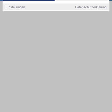
Copyright © 2000 - 2026 | 1A Infosysteme GmbH | Content by: 1a-sites-autos
Einstellungen
Datenschutzerklärung
08.08.2026