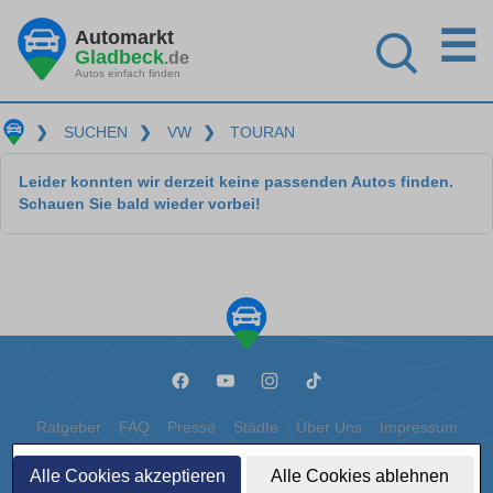
☰
Automarkt
Gladbeck
.de
Autos einfach finden
❯
SUCHEN
❯
VW
❯
TOURAN
Leider konnten wir derzeit keine passenden Autos finden.
Schauen Sie bald wieder vorbei!
Ratgeber
FAQ
Presse
Städte
Über Uns
Impressum
Datenschutz
Cookies
Alle Cookies akzeptieren
Alle Cookies ablehnen