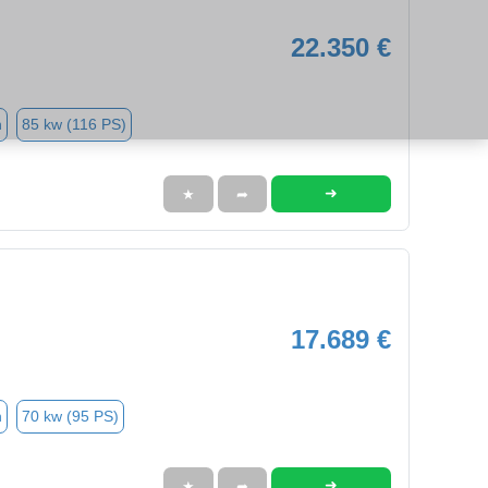
22.350 €
n
85 kw (116 PS)
➜
★
➦
17.689 €
n
70 kw (95 PS)
➜
★
➦