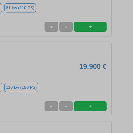
n
81 kw (110 PS)
➜
★
➦
19.900 €
n
110 kw (150 PS)
➜
★
➦