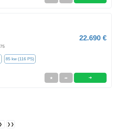
22.690 €
575
n
85 kw (116 PS)
➜
★
➦
❯
❯❯