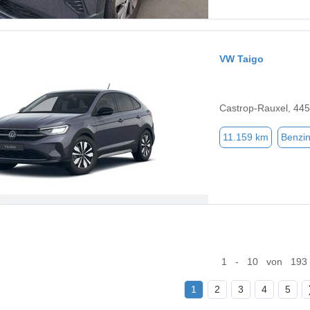
VW Taigo
Castrop-Rauxel, 44
11.159 km
Benzi
1 - 10 von 193
1
2
3
4
5