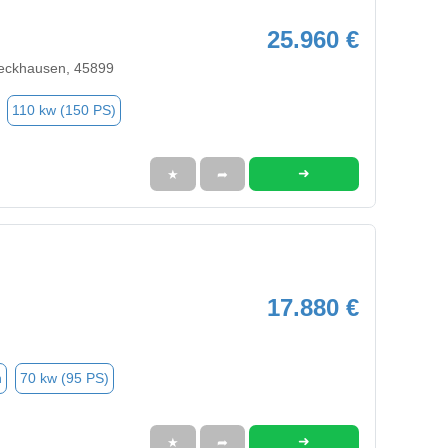
25.960 €
eckhausen, 45899
110 kw (150 PS)
➜
★
➦
17.880 €
n
70 kw (95 PS)
➜
★
➦