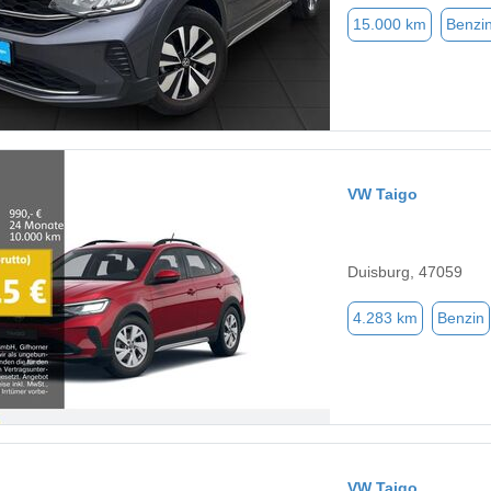
15.000 km
Benzi
VW Taigo
Duisburg, 47059
4.283 km
Benzin
VW Taigo