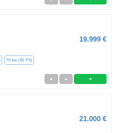
19.999 €
n
70 kw (95 PS)
➜
★
➦
21.000 €