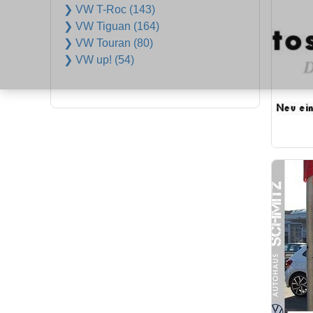
❯ VW T-Roc (143)
❯ VW Tiguan (164)
❯ VW Touran (80)
❯ VW up! (54)