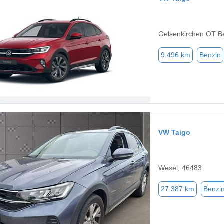
Gelsenkirchen OT B
9.496 km
Benzin
VW Taigo
Wesel, 46483
27.387 km
Benzi