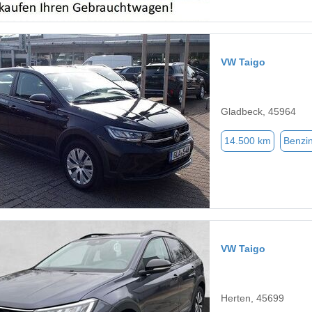
VW Taigo
Gladbeck, 45964
14.500 km
Benzi
VW Taigo
Herten, 45699