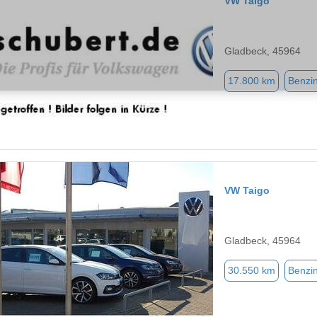
VW Taigo
Gladbeck, 45964
17.800 km
Benzi
VW Taigo
Gladbeck, 45964
30.550 km
Benzi