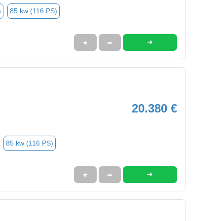
n
85 kw (116 PS)
➜
★
➦
20.380 €
85 kw (116 PS)
➜
★
➦