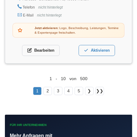
Telefon
nicht hinterlegt
E-Mail
nicht hinterlegt
Jetzt aktivieren:
Logo, Beschreibung, Leistungen, Termine
& Expertenpage freischalten.
Bearbeiten
Aktivieren
1 - 10 von 500
1
2
3
4
5
❯
❯❯
FÜR IHR UNTERNEHMEN
Mehr Anfragen mit