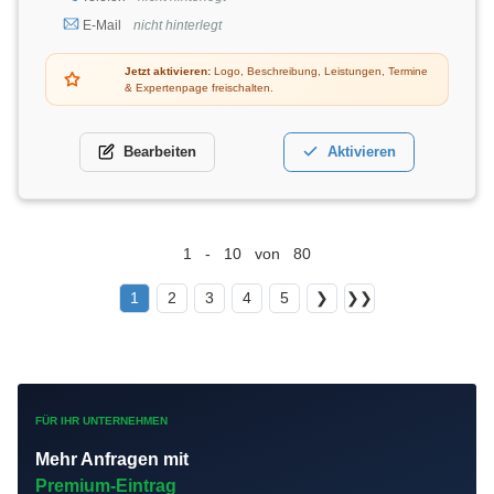
E-Mail
nicht hinterlegt
Jetzt aktivieren:
Logo, Beschreibung, Leistungen, Termine
& Expertenpage freischalten.
Bearbeiten
Aktivieren
1 - 10 von 80
1
2
3
4
5
❯
❯❯
FÜR IHR UNTERNEHMEN
Mehr Anfragen mit
Premium-Eintrag