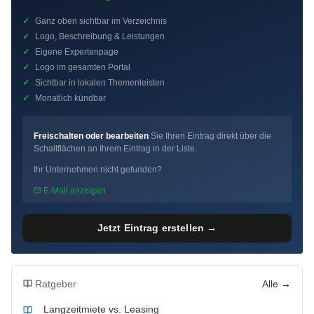
✓
Ganz oben sichtbar im Verzeichnis
✓
Logo, Beschreibung & Leistungen
✓
Eigene Expertenpage
✓
Logo im gesamten Portal
✓
Sichtbar in lokalen Themenleisten
✓
Monatlich kündbar
Freischalten oder bearbeiten
Sie Ihren Eintrag direkt über die
Schaltflächen an Ihrem Eintrag in der Liste.
Ihr Unternehmen nicht gefunden?
E-Mail anzeigen
Jetzt Eintrag erstellen →
Ratgeber
Alle →
Langzeitmiete vs. Leasing