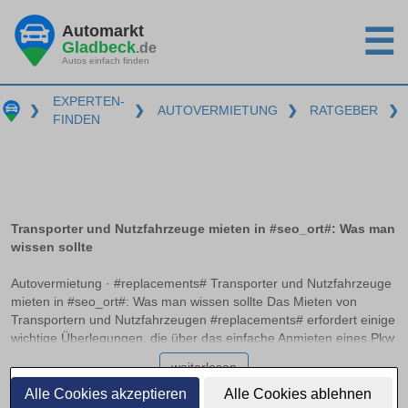
Automarkt
☰
Gladbeck
.de
Autos einfach finden
EXPERTEN-
❯
❯
AUTOVERMIETUNG
❯
RATGEBER
❯
FINDEN
Transporter und Nutzfahrzeuge mieten in #seo_ort#: Was man
wissen sollte
Autovermietung · #replacements# Transporter und Nutzfahrzeuge
mieten in #seo_ort#: Was man wissen sollte Das Mieten von
Transportern und Nutzfahrzeugen #replacements# erfordert einige
wichtige Überlegungen, die über das einfache Anmieten eines Pkw
hinausgehen. Die passende Führerscheinklasse und das
weiterlesen
Verständnis der Gewichtsgrenzen sind entscheidend, um die
richtige Wahl zu treffen. Zudem variiert die Kostenstruktur,
Alle Cookies akzeptieren
Alle Cookies ablehnen