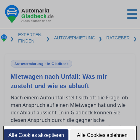
Automarkt
☰
Gladbeck
.de
Autos einfach finden
EXPERTEN-
AUTOVERMIETUNG
RATGEBER
❯
❯
❯
❯
FINDEN
Autovermietung · in Gladbeck
Mietwagen nach Unfall: Was mir
zusteht und wie es abläuft
Nach einem Autounfall stellt sich oft die Frage, ob
man Anspruch auf einen Mietwagen hat und wie
der Ablauf aussieht. In in Gladbeck können Sie
diesen Anspruch durch die gegnerische
Versicherung geltend machen, die in der Regel
die Kosten übernimmt. Erfahren Sie, wie Sie
Alle Cookies akzeptieren
Alle Cookies ablehnen