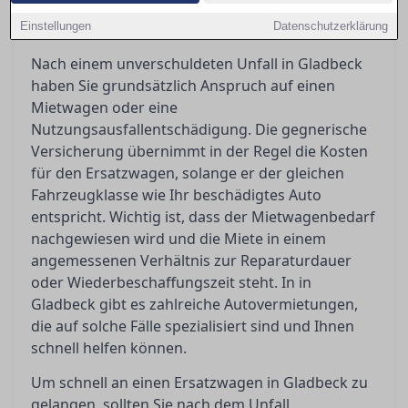
schnell an einen Ersatzwagen kommen und was
Einstellungen
Ihnen nach einem Unfall zusteht.
Datenschutzerklärung
Nach einem unverschuldeten Unfall in Gladbeck
haben Sie grundsätzlich Anspruch auf einen
Mietwagen oder eine
Nutzungsausfallentschädigung. Die gegnerische
Versicherung übernimmt in der Regel die Kosten
für den Ersatzwagen, solange er der gleichen
Fahrzeugklasse wie Ihr beschädigtes Auto
entspricht. Wichtig ist, dass der Mietwagenbedarf
nachgewiesen wird und die Miete in einem
angemessenen Verhältnis zur Reparaturdauer
oder Wiederbeschaffungszeit steht. In in
Gladbeck gibt es zahlreiche Autovermietungen,
die auf solche Fälle spezialisiert sind und Ihnen
schnell helfen können.
Um schnell an einen Ersatzwagen in Gladbeck zu
gelangen, sollten Sie nach dem Unfall