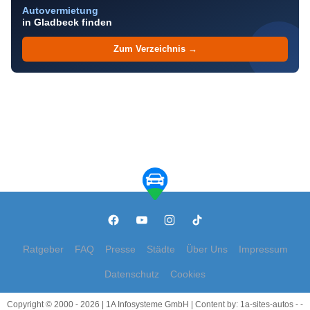
Autovermietung
in Gladbeck finden
Zum Verzeichnis →
Ratgeber
FAQ
Presse
Städte
Über Uns
Impressum
Datenschutz
Cookies
Copyright © 2000 - 2026 | 1A Infosysteme GmbH | Content by: 1a-sites-autos - -