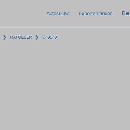
Rat
Autosuche
Experten finden
❯
RATGEBER
❯
C49149