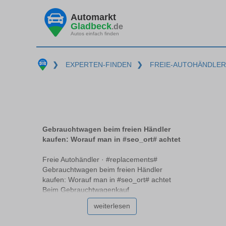
Automarkt
Gladbeck
.de
Autos einfach finden
❯
EXPERTEN-FINDEN
❯
FREIE-AUTOHÄNDLER
Gebrauchtwagen beim freien Händler
kaufen: Worauf man in #seo_ort# achtet
Freie Autohändler · #replacements#
Gebrauchtwagen beim freien Händler
kaufen: Worauf man in #seo_ort# achtet
Beim Gebrauchtwagenkauf
#replacements# stellt sich oft die Frage, ob
weiterlesen
ein freier Händler die richtige Wahl ist.
Freie Händler unterscheiden sich von