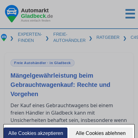
Automarkt
☰
Gladbeck
.de
Autos einfach finden
EXPERTEN-
FREIE-
RATGEBER
C4
❯
❯
❯
❯
FINDEN
AUTOHÄNDLER
Freie Autohändler · in Gladbeck
Mängelgewährleistung beim
Gebrauchtwagenkauf: Rechte und
Vorgehen
Der Kauf eines Gebrauchtwagens bei einem
freien Händler in Gladbeck kann mit
Unsicherheiten behaftet sein, insbesondere wenn
nach dem Kauf Mängel auftreten. Gewerbliche
Alle Cookies akzeptieren
Alle Cookies ablehnen
Verkäufer sind jedoch gesetzlich zur