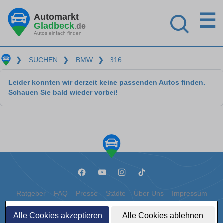
☰
Automarkt
Gladbeck
.de
Autos einfach finden
❯
SUCHEN
❯
BMW
❯
316
Leider konnten wir derzeit keine passenden Autos finden.
Schauen Sie bald wieder vorbei!
Ratgeber
FAQ
Presse
Städte
Über Uns
Impressum
Datenschutz
Cookies
Alle Cookies akzeptieren
Alle Cookies ablehnen