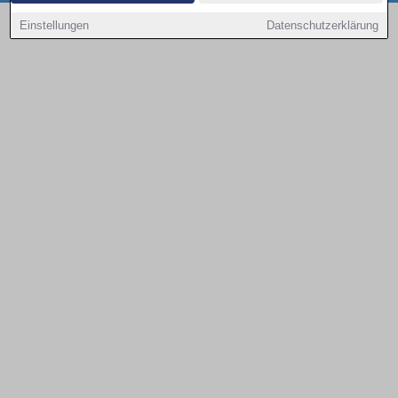
Copyright © 2000 - 2026 | 1A Infosysteme GmbH | Content by: 1a-sites-autos
Einstellungen
Datenschutzerklärung
08.08.2026