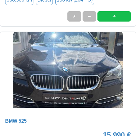
➜
★
➦
BMW 525
15.990 €