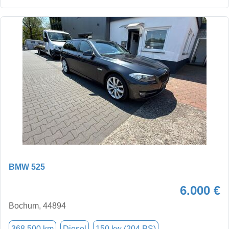
BMW 525
6.000 €
Bochum, 44894
368.500 km
Diesel
150 kw (204 PS)