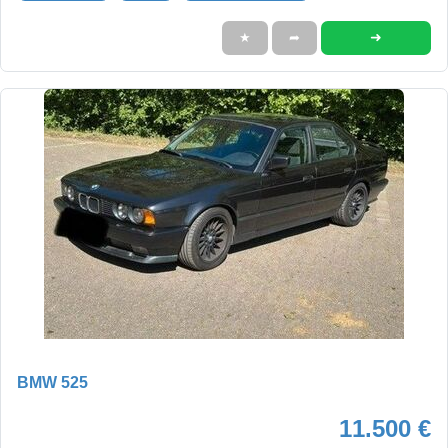
➜
★
➦
BMW 525
11.500 €