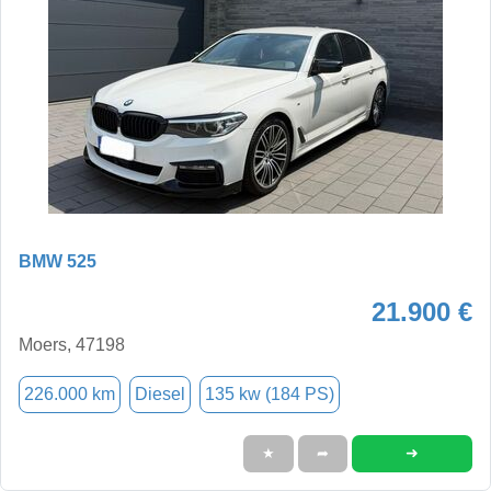
BMW 525
21.900 €
Moers, 47198
226.000 km
Diesel
135 kw (184 PS)
➜
★
➦