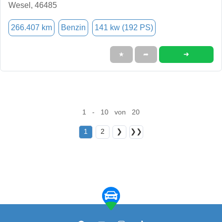
Wesel, 46485
266.407 km
Benzin
141 kw (192 PS)
➜
★
➦
1 - 10 von 20
1
2
❯
❯❯