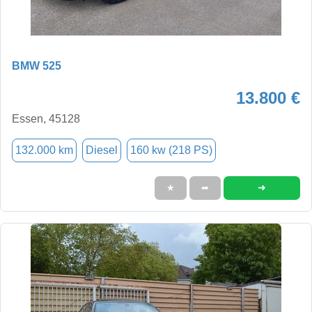
BMW 525
13.800 €
Essen, 45128
132.000 km
Diesel
160 kw (218 PS)
➜
★
➦