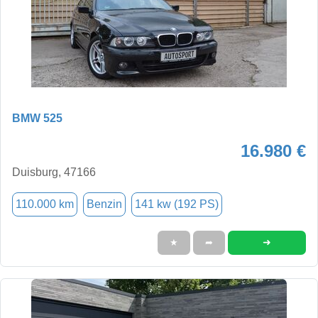
BMW 525
16.980 €
Duisburg, 47166
110.000 km
Benzin
141 kw (192 PS)
➜
★
➦