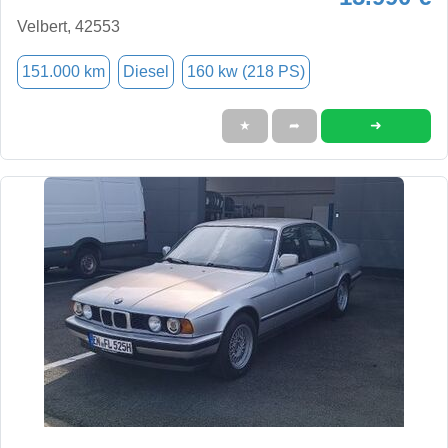
Velbert, 42553
151.000 km
Diesel
160 kw (218 PS)
➜
★
➦