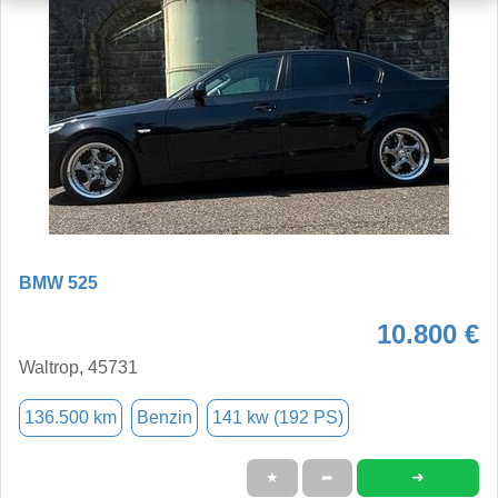
BMW 525
10.800 €
Waltrop, 45731
136.500 km
Benzin
141 kw (192 PS)
➜
★
➦