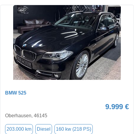
BMW 525
9.999 €
Oberhausen, 46145
203.000 km
Diesel
160 kw (218 PS)