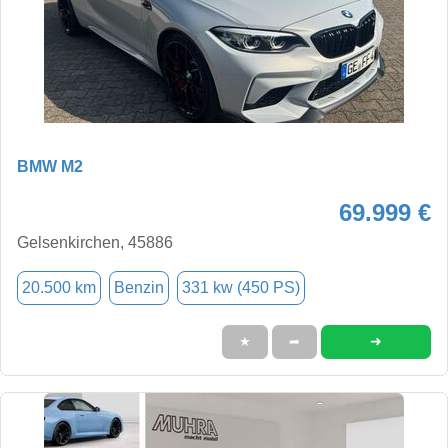
BMW M2
69.999 €
Gelsenkirchen, 45886
20.500 km
Benzin
331 kw (450 PS)
➜
★
➦