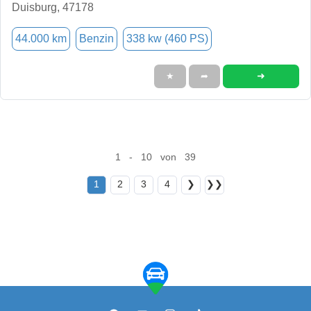
Duisburg, 47178
44.000 km
Benzin
338 kw (460 PS)
➜
★
➦
1 - 10 von 39
1
2
3
4
❯
❯❯