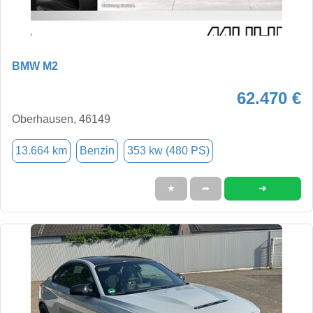
BMW M2
62.470 €
Oberhausen, 46149
13.664 km
Benzin
353 kw (480 PS)
➜
★
➦