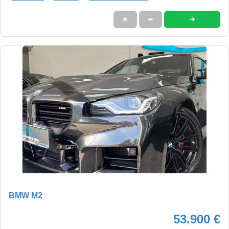
➜
★
➦
BMW M2
53.900 €