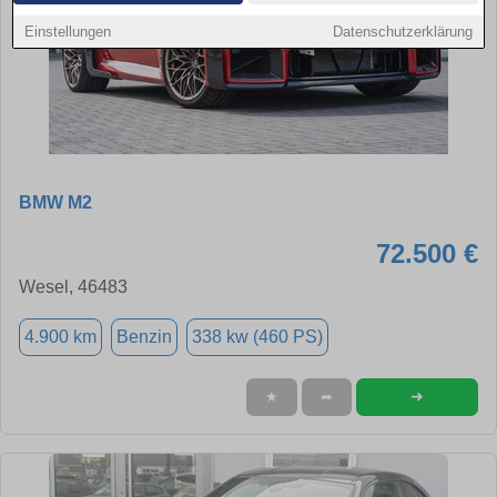
Einstellungen
Datenschutzerklärung
BMW M2
72.500 €
Wesel, 46483
4.900 km
Benzin
338 kw (460 PS)
➜
★
➦