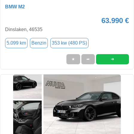
BMW M2
63.990 €
Dinslaken, 46535
5.099 km
Benzin
353 kw (480 PS)
➜
★
➦