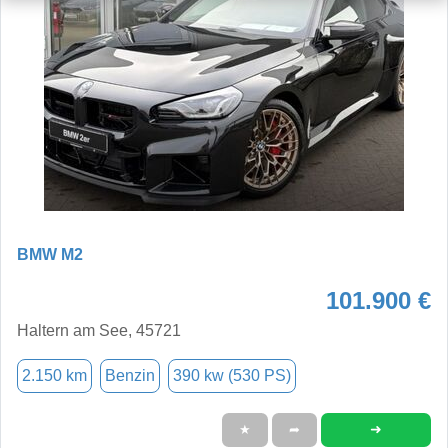
BMW M2
101.900 €
Haltern am See, 45721
2.150 km
Benzin
390 kw (530 PS)
➜
★
➦