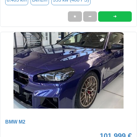
➜
★
➦
BMW M2
101.999 €