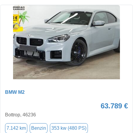
BMW M2
63.789 €
Bottrop, 46236
7.142 km
Benzin
353 kw (480 PS)