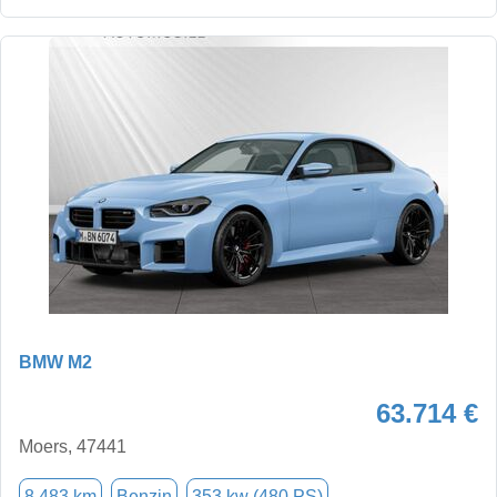
BMW M2
63.714 €
Moers, 47441
8.483 km
Benzin
353 kw (480 PS)