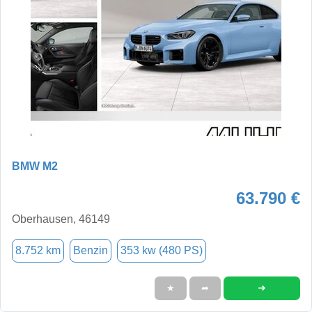
BMW M2
63.790 €
Oberhausen, 46149
8.752 km
Benzin
353 kw (480 PS)
➜
★
➦