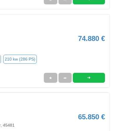
74.880 €
210 kw (286 PS)
➜
★
➦
65.850 €
r, 45481