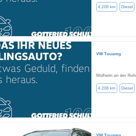
4.208 km
Diesel
VW Touareg
Mülheim an der Ruh
4.208 km
Diesel
VW Touareg