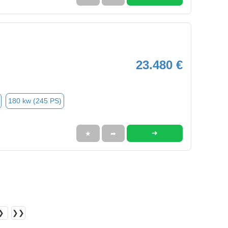
23.480 €
180 kw (245 PS)
➜
★
➦
❯
❯❯