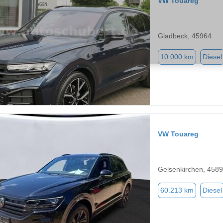
VW Touareg
Gladbeck, 45964
10.000 km
Diesel
VW Touareg
Gelsenkirchen, 458
60.213 km
Diesel