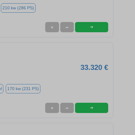
210 kw (286 PS)
➜
★
➦
33.320 €
l
170 kw (231 PS)
➜
★
➦