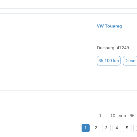
VW Touareg
Duisburg, 47249
65.100 km
Diesel
1 - 10 von 96
1
2
3
4
5