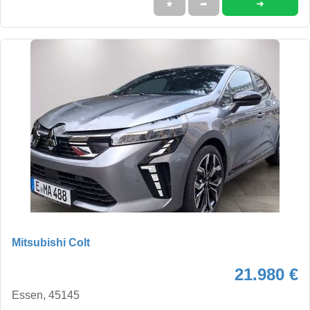
➜
★
➦
Mitsubishi Colt
21.980 €
Essen, 45145