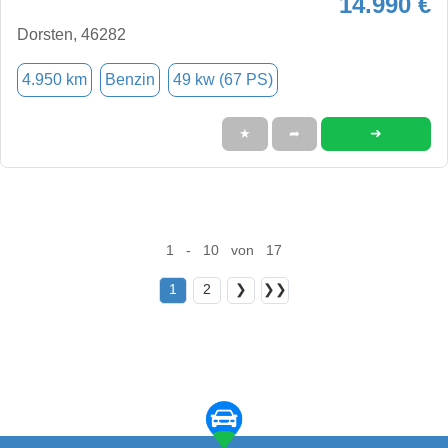
14.990 €
Dorsten, 46282
4.950 km
Benzin
49 kw (67 PS)
➜
★
➦
1 - 10 von 17
1
2
❯
❯❯