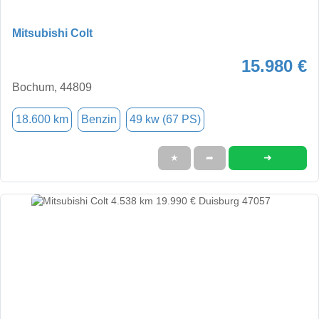
Mitsubishi Colt
15.980 €
Bochum, 44809
18.600 km
Benzin
49 kw (67 PS)
➜
★
➦