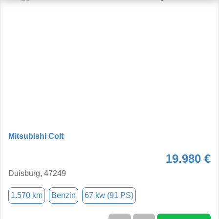
Mitsubishi Colt
19.980 €
Duisburg, 47249
1.570 km
Benzin
67 kw (91 PS)