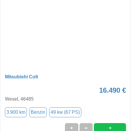
Mitsubishi Colt
16.490 €
Wesel, 46485
3.900 km
Benzin
49 kw (67 PS)
➜
★
➦