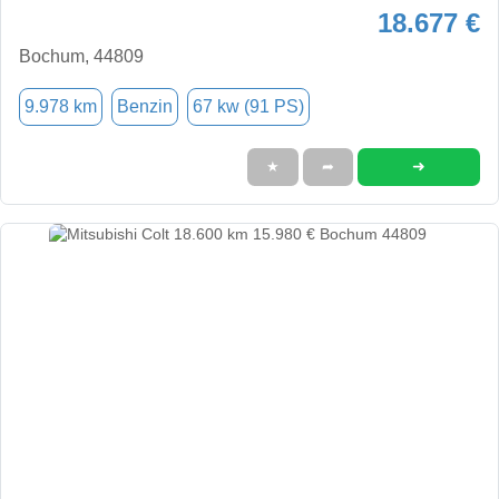
18.677 €
Bochum, 44809
9.978 km
Benzin
67 kw (91 PS)
➜
★
➦