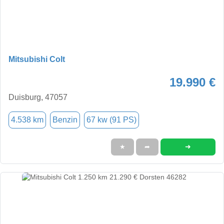
Mitsubishi Colt
19.990 €
Duisburg, 47057
4.538 km
Benzin
67 kw (91 PS)
➜
★
➦