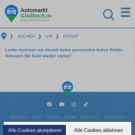
☰
Automarkt
Gladbeck
.de
Autos einfach finden
❯
SUCHEN
❯
VW
❯
PASSAT
Leider konnten wir derzeit keine passenden Autos finden.
Schauen Sie bald wieder vorbei!
Ratgeber
FAQ
Presse
Städte
Über Uns
Impressum
Datenschutz
Cookies
Alle Cookies akzeptieren
Alle Cookies ablehnen