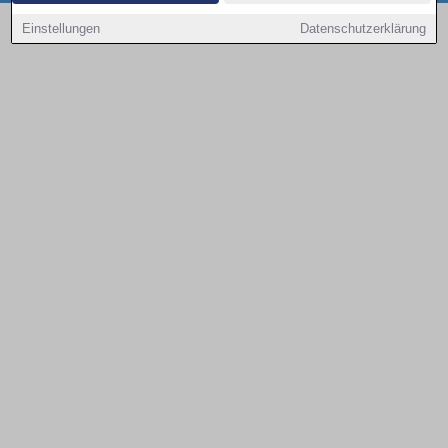
Copyright © 2000 - 2026 | 1A Infosysteme GmbH | Content by: 1a-sites-autos
Einstellungen
Datenschutzerklärung
08.08.2026