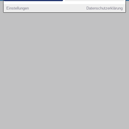
Copyright © 2000 - 2026 | 1A Infosysteme GmbH | Content by: 1a-sites-autos
Einstellungen
Datenschutzerklärung
08.08.2026