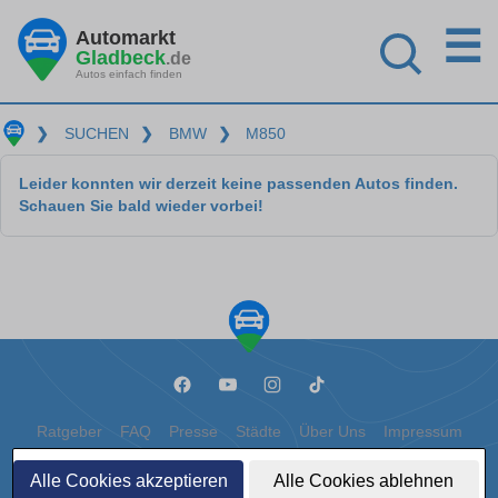
☰
Automarkt
Gladbeck
.de
Autos einfach finden
❯
SUCHEN
❯
BMW
❯
M850
Leider konnten wir derzeit keine passenden Autos finden.
Schauen Sie bald wieder vorbei!
Ratgeber
FAQ
Presse
Städte
Über Uns
Impressum
Datenschutz
Cookies
Alle Cookies akzeptieren
Alle Cookies ablehnen