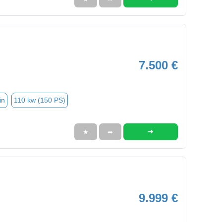
7.500 €
in
110 kw (150 PS)
➜
★
➦
9.999 €