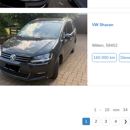
VW Sharan
Witten, 58452
160.000 km
Diese
1 - 10 von 34
1
2
3
4
❯