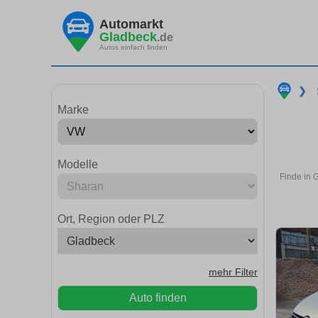
Automarkt
Gladbeck
.de
Autos einfach finden
❯
Marke
Modelle
Finde in 
Ort, Region oder PLZ
mehr Filter
Auto finden