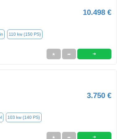
10.498 €
in
110 kw (150 PS)
➜
★
➦
3.750 €
l
103 kw (140 PS)
➜
★
➦