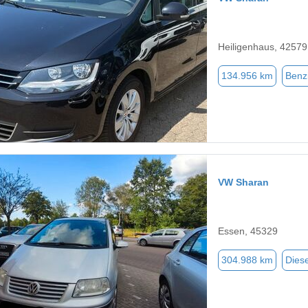
Heiligenhaus, 42579
134.956 km
Benz
VW Sharan
Essen, 45329
304.988 km
Diese