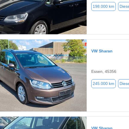
198.000 km
Diese
VW Sharan
Essen, 45356
245.000 km
Diese
VW Sharan