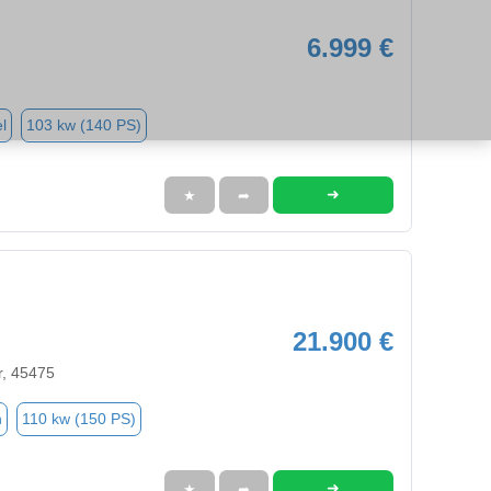
6.999 €
l
103 kw (140 PS)
➜
★
➦
21.900 €
r, 45475
n
110 kw (150 PS)
➜
★
➦