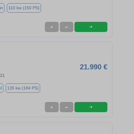
in
110 kw (150 PS)
➜
★
➦
21.990 €
721
l
135 kw (184 PS)
➜
★
➦