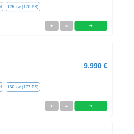
l
125 kw (170 PS)
➜
★
➦
9.990 €
l
130 kw (177 PS)
➜
★
➦