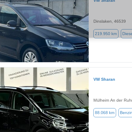
VW Sharan
Dinslaken, 46539
219.950 km
Diese
VW Sharan
Mülheim An der Ruh
88.068 km
Benzi