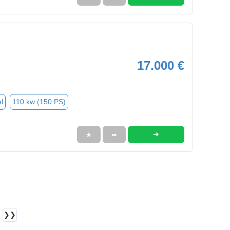
17.000 €
l
110 kw (150 PS)
➜
★
➦
❯❯